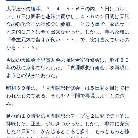
大型連休の後半、３・４・５・６日の内、３日はゴル
フ、６日は囲碁と趣味に費やし、４・５の２日間は天風
会の強化合宿の行修会に参加。 と云う事で、家族サー
ビス的なことは全く出来なかった。しかし、寧ろ家族は
「亭主元気で留守が良い・・・」で、実は喜んでいたの
かも・・・？。
今回の天風会香里賛助会の強化合宿行修会は、昭和３９
年の秋に京都で行われた、「真理瞑想行修会」を再現し
ようとの試みであった。
昭和３９年の、「真理瞑想行修会」は５日間を掛けて行
われたものである。それを２日間で再現しようとの試
み。
延べ約１０時間の真理瞑想のテープを２日間で集中的に
拝聴した。正直、少しきつかった。しかし、非常に充実
した２日間で、かんじるところも多く、もっともっと修