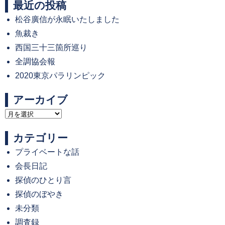
最近の投稿
松谷廣信が永眠いたしました
魚裁き
西国三十三箇所巡り
全調協会報
2020東京パラリンピック
アーカイブ
ア
ー
カテゴリー
カ
プライベートな話
イ
会長日記
ブ
探偵のひとり言
探偵のぼやき
未分類
調査録