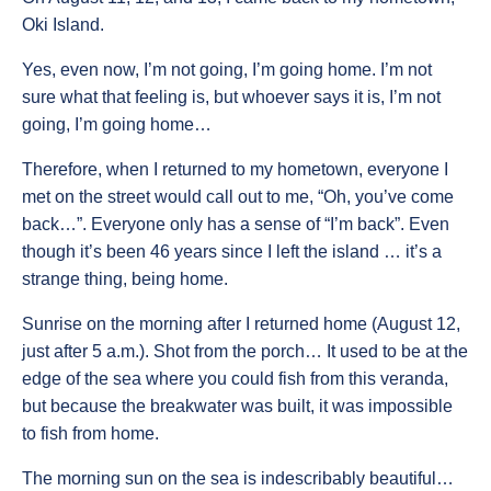
Oki Island.
Yes, even now, I’m not going, I’m going home. I’m not
sure what that feeling is, but whoever says it is, I’m not
going, I’m going home…
Therefore, when I returned to my hometown, everyone I
met on the street would call out to me, “Oh, you’ve come
back…”. Everyone only has a sense of “I’m back”. Even
though it’s been 46 years since I left the island … it’s a
strange thing, being home.
Sunrise on the morning after I returned home (August 12,
just after 5 a.m.). Shot from the porch… It used to be at the
edge of the sea where you could fish from this veranda,
but because the breakwater was built, it was impossible
to fish from home.
The morning sun on the sea is indescribably beautiful…