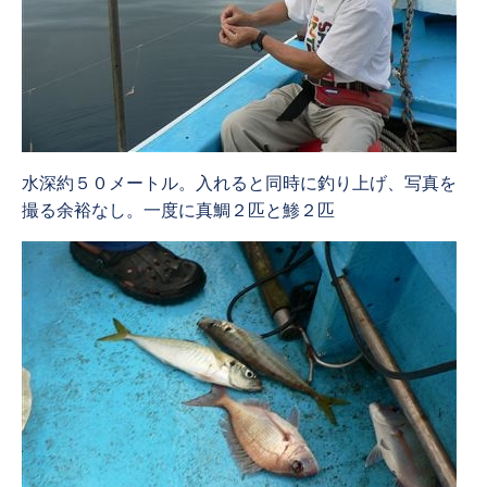
水深約５０メートル。入れると同時に釣り上げ、写真を
撮る余裕なし。一度に真鯛２匹と鯵２匹