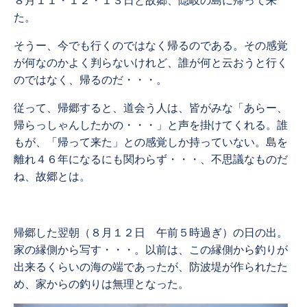
８月１１・１２・１３日と故郷、隠岐の島に帰って来
た。
そうー、今でも行くのではなく帰るのである。その感覚
が何なのかよく判らないけれど、誰が何と云おうと行く
のではなく、帰るのだ・・・。
従って、帰郷すると、道会う人は、皆がみな「あらー、
帰らっしゃんしたかの・・・」と声を掛けてくれる。誰
もが、「帰って来た」との感覚しか持っていない。島を
離れ４６年になるにも関わらず・・・、不思議なものだ
ね、故郷とは。
帰郷した翌朝（８月１２日 午前５時過ぎ）の日の出。
家の縁側から写す・・・。以前は、この縁側から釣りが
出来るくらいの海の端であったが、防波堤が作られたた
め、家からの釣りは無理となった。