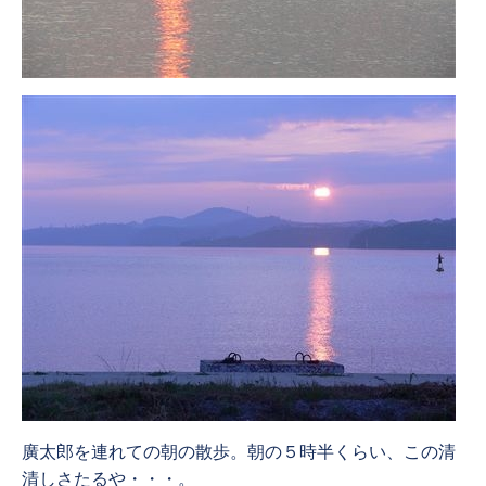
廣太郎を連れての朝の散歩。朝の５時半くらい、この清
清しさたるや・・・。