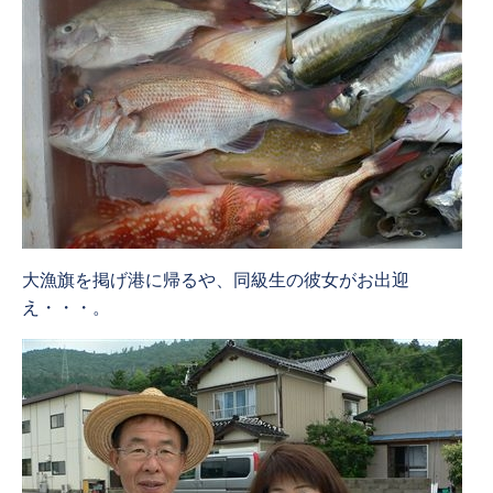
大漁旗を掲げ港に帰るや、同級生の彼女がお出迎
え・・・。