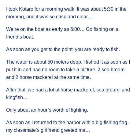
I took Kotaro for a morning walk. It was about 5:30 in the
morning, and it was so crisp and clear…
We’re on the boat as early as 6:00… Go fishing on a
friend’s boat.
As soon as you get to the point, you are ready to fish.
The water is about 50 meters deep. I fished it as soon as I
put it in and had no room to take a picture. 2 sea bream
and 2 horse mackerel at the same time.
After that, we had a lot of horse mackerel, sea bream, and
kingfish…
Only about an hour’s worth of fighting.
As soon as I returned to the harbor with a big fishing flag,
my classmate’s girlfriend greeted me…