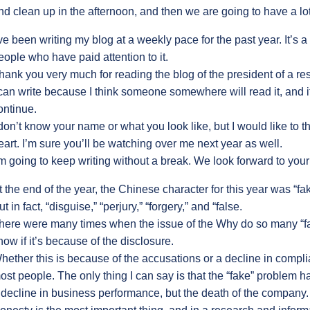
nd clean up in the afternoon, and then we are going to have a lot 
’ve been writing my blog at a weekly pace for the past year. It’s a s
eople who have paid attention to it.
hank you very much for reading the blog of the president of a r
 can write because I think someone somewhere will read it, and if 
ontinue.
 don’t know your name or what you look like, but I would like to 
eart. I’m sure you’ll be watching over me next year as well.
’m going to keep writing without a break. We look forward to your
t the end of the year, the Chinese character for this year was “fake
ut in fact, “disguise,” “perjury,” “forgery,” and “false.
here were many times when the issue of the Why do so many “f
now if it’s because of the disclosure.
hether this is because of the accusations or a decline in complia
ost people. The only thing I can say is that the “fake” problem h
 decline in business performance, but the death of the company.