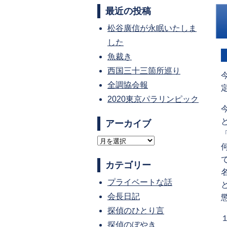
最近の投稿
松谷廣信が永眠いたしま
した
魚裁き
西国三十三箇所巡り
全調協会報
2020東京パラリンピック
アーカイブ
ア
ー
カテゴリー
カ
プライベートな話
イ
会長日記
ブ
探偵のひとり言
探偵のぼやき