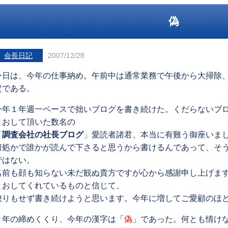
偽
会長日記
2007/12/28
今日は、今年の仕事納め。午前中は通常業務で午後から大掃除
定である。
今年１年週一ペースで拙いブログを書き続けた。くだらないブ
とおして頂いた数名の
「
調査会社の社長ブログ
」愛読者諸君、本当に有難う御座いま
何処かで誰かが読んで下さると思うから書けるんであって、そ
ではない。
名前も顔も知らない未だ観ぬ貴方ですが心から感謝申し上げま
とおしてくれているものと信じて、
懲りもせず書き続けようと思います。今年に増してご愛顧のほ
１年の締めくくり、今年の漢字は「
偽
」であった。何とも情け