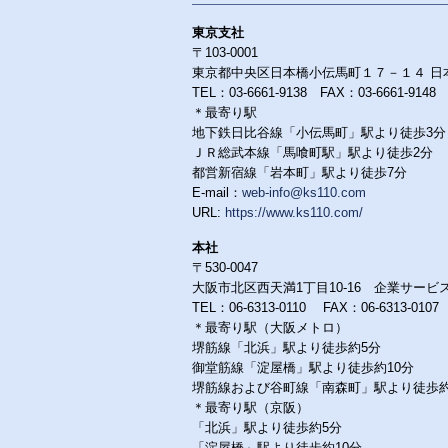
東京支社
〒103-0001
東京都中央区日本橋小伝馬町１７－１４ 日
TEL：03-6661-9138 FAX：03-6661-9148
＊最寄り駅
地下鉄日比谷線「小伝馬町」駅より徒歩3分
ＪＲ総武本線「馬喰町駅」駅より徒歩2分
都営新宿線「岩本町」駅より徒歩7分
E-mail：
web-info@ks110.com
URL:
https://www.ks110.com/
本社
〒530-0047
大阪市北区西天満1丁目10-16 企業サービ
TEL：06-6313-0110 FAX：06-6313-0107
＊最寄り駅（大阪メトロ）
堺筋線「北浜」駅より徒歩約5分
御堂筋線「淀屋橋」駅より徒歩約10分
堺筋線および谷町線「南森町」駅より徒歩約
＊最寄り駅（京阪）
「北浜」駅より徒歩約5分
「淀屋橋」駅より徒歩約10分