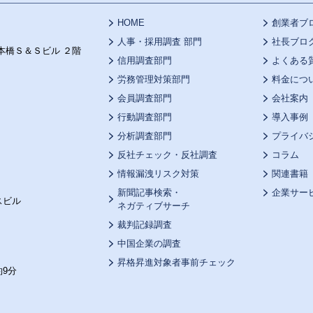
HOME
創業者ブ
人事・採用調査 部門
社長ブロ
本橋Ｓ＆Ｓビル ２階
信用調査部門
よくある
労務管理対策部門
料金につ
会員調査部門
会社案内
行動調査部門
導入事例
分析調査部門
プライバ
反社チェック・反社調査
コラム
情報漏洩リスク対策
関連書籍
新聞記事検索・
企業サー
スビル
ネガティブサーチ
裁判記録調査
中国企業の調査
昇格昇進対象者事前チェック
9分