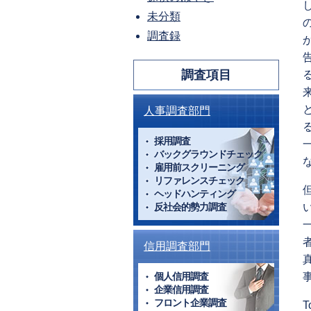
未分類
調査録
調査項目
人事調査部門
採用調査
バックグラウンドチェック
雇用前スクリーニング
リファレンスチェック
ヘッドハンティング
反社会的勢力調査
信用調査部門
個人信用調査
企業信用調査
フロント企業調査
T