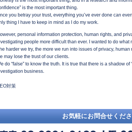
onesty is the most important thing, and in a research and informat
onfidence” is the most important thing.
nce you betray your trust, everything you’ve ever done can even 
nly thing I have to keep in mind as I do my work.
owever, personal information protection, human rights, and pri
nvestigating people more difficult than ever. I wanted to do what
he harder we try, the more we run into issues of privacy, human r
e may lose the trust of our clients.
e do “false” to know the truth. It is true that there is a shadow o
nvestigation business.
revious
SEO対策
ost:
お気軽にお問合せくだ