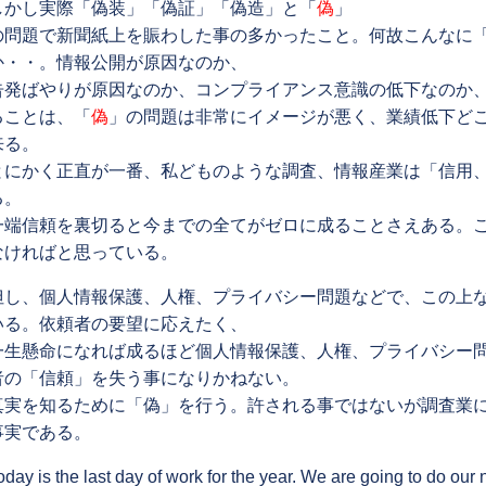
しかし実際「偽装」「偽証」「偽造」と「
偽
」
の問題で新聞紙上を賑わした事の多かったこと。何故こんなに
か・・。情報公開が原因なのか、
告発ばやりが原因なのか、コンプライアンス意識の低下なのか
ることは、「
偽
」の問題は非常にイメージが悪く、業績低下ど
来る。
とにかく正直が一番、私どものような調査、情報産業は「信用
る。
一端信頼を裏切ると今までの全てがゼロに成ることさえある。
なければと思っている。
但し、個人情報保護、人権、プライバシー問題などで、この上
いる。依頼者の要望に応えたく、
一生懸命になれば成るほど個人情報保護、人権、プライバシー
者の「信頼」を失う事になりかねない。
真実を知るために「偽」を行う。許される事ではないが調査業
事実である。
oday is the last day of work for the year. We are going to do our