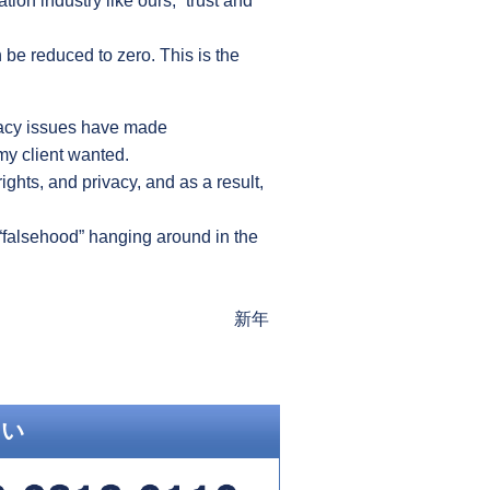
ion industry like ours, “trust and
be reduced to zero. This is the
vacy issues have made
 my client wanted.
ights, and privacy, and as a result,
f “falsehood” hanging around in the
Next
新年
post:
さい