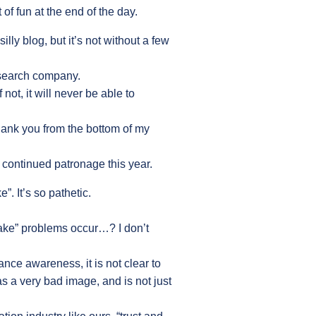
of fun at the end of the day.
illy blog, but it’s not without a few
esearch company.
not, it will never be able to
thank you from the bottom of my
 continued patronage this year.
”. It’s so pathetic.
ake” problems occur…? I don’t
nce awareness, it is not clear to
as a very bad image, and is not just