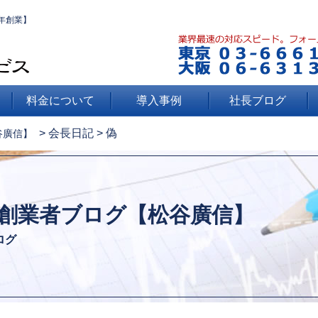
年創業】
料金について
導入事例
社長ブログ
>
会長日記
>
偽
谷廣信】
創業者ブログ【松谷廣信】
ログ