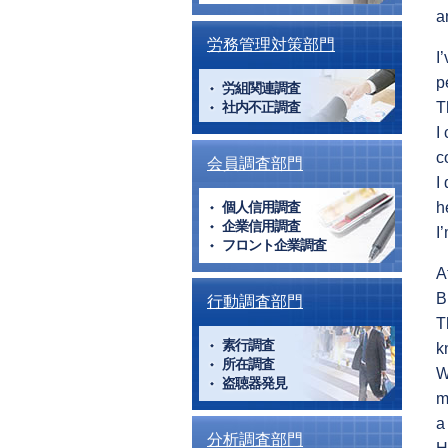
a
労務管理対策部門
I
p
労組関連調査
社内不正調査
T
I
c
会員調査部門
I
個人信用調査
h
企業信用調査
I
フロント企業調査
A
B
行動調査部門
T
素行調査
k
所在調査
W
盗聴器発見
m
a
分析調査部門