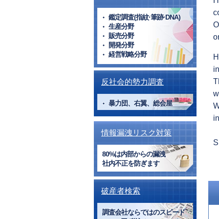
H
c
鑑定調査(指紋·筆跡·DNA)
O
生産分野
販売分野
o
開発分野
経営戦略分野
H
i
T
反社会的勢力調査
w
暴力団、右翼、総会屋
W
i
情報漏洩リスク対策
P
80%は内部からの漏洩
社内不正を防ぎます
p
破産者検索
調査会社ならではのスピード