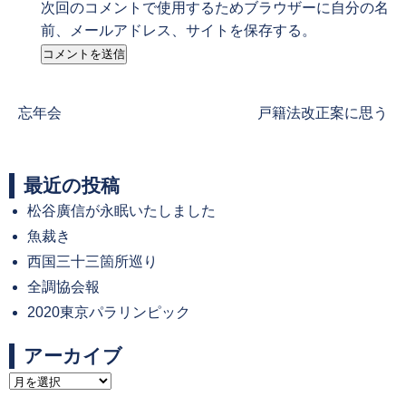
次回のコメントで使用するためブラウザーに自分の名
前、メールアドレス、サイトを保存する。
Previous
Next
忘年会
戸籍法改正案に思う
post:
post:
最近の投稿
松谷廣信が永眠いたしました
魚裁き
西国三十三箇所巡り
全調協会報
2020東京パラリンピック
アーカイブ
ア
ー