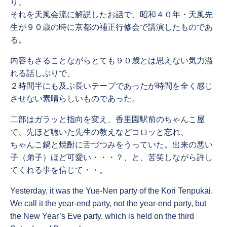
り、
それを天風会流に解説したお話で、昭和４０年・天風先
生が９０歳の時に京都の補正行修会で講演したものであ
る。
内容もさることながらとても９０歳とは思えない気力溢
れる話しぶりで、
２時間半にも及ぶ長いテープであったが時間を全く感じ
させない素晴らしいものであった。
二部はガラッと指向を変え、香里園駅前のちゃんこ屋
で、先ほど聴いた先生の教えなどコロッと忘れ、
ちゃんこ鍋と焼酎に舌づつみをうっていた。出来の悪い
子（弟子）ほど可愛い・・・？、と、苦笑しながら許し
てくれる事を信じて・・。
Yesterday, it was the Yue-Nen party of the Kori Tenpukai.
We call it the year-end party, not the year-end party, but
the New Year’s Eve party, which is held on the third