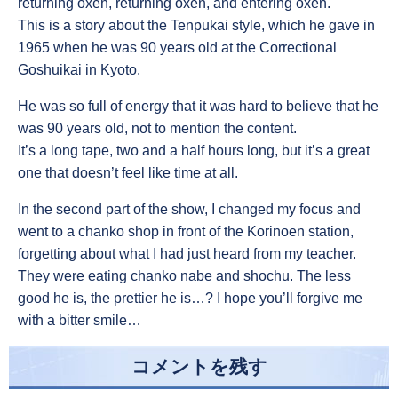
returning oxen, returning oxen, and entering oxen.
This is a story about the Tenpukai style, which he gave in
1965 when he was 90 years old at the Correctional
Goshuikai in Kyoto.
He was so full of energy that it was hard to believe that he
was 90 years old, not to mention the content.
It’s a long tape, two and a half hours long, but it’s a great
one that doesn’t feel like time at all.
In the second part of the show, I changed my focus and
went to a chanko shop in front of the Korinoen station,
forgetting about what I had just heard from my teacher.
They were eating chanko nabe and shochu. The less
good he is, the prettier he is…? I hope you’ll forgive me
with a bitter smile…
コメントを残す