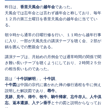
昨日は、
香里天風会
の
越年会
であった。
天風会では忘年会とは言わず越年会と称しており、毎年
１２月の第三土曜日を香里天風会の越年会に当ててい
る。
朝９時から通常の日曜行修を行い、１１時から越年行事
に入り、一部が天風先生の講演テープを聴く会、２部が
鍋を囲んでの懇親会である。
講演テープは、月始めの月例会では通常時間の関係で聞
き難い長いテープを聴くようにしており、２時間２５分
の相当長いものであった。
題は「
十牛訓解明
」。
十牛訓
、
十牛図
は中国の宗代に書かれた禅の修行過程を牛に例え
説明した解説図であり、
尋牛、
見跡、見牛、得牛、牧牛、騎牛帰家、忘牛存人、人牛倶
忘、返本還源、入テン垂手
と十の図と説明からなってお