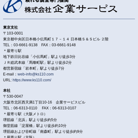
東京支社
〒103-0001
東京都中央区日本橋小伝馬町１７－１４ 日本橋Ｓ＆Ｓビル ２階
TEL：03-6661-9138 FAX：03-6661-9148
＊最寄り駅
地下鉄日比谷線「小伝馬町」駅より徒歩3分
ＪＲ総武本線「馬喰町駅」駅より徒歩2分
都営新宿線「岩本町」駅より徒歩7分
E-mail：
web-info@ks110.com
URL:
https://www.ks110.com/
本社
〒530-0047
大阪市北区西天満1丁目10-16 企業サービスビル
TEL：06-6313-0110 FAX：06-6313-0107
＊最寄り駅（大阪メトロ）
堺筋線「北浜」駅より徒歩約5分
御堂筋線「淀屋橋」駅より徒歩約10分
堺筋線および谷町線「南森町」駅より徒歩約9分
＊最寄り駅（京阪）