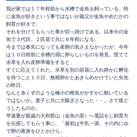
我が家では１７年程前から水槽で金魚を飼っている。特
に金魚が好きという事ではないが義父が金魚やめだかの
飼育が好きで、
それを分けてもらった事が切っ掛けである。以来今の金
魚で３代目。２匹居て共に６年程になる。
今までは春先になっても産卵の気さえなかったが、今年
は１０日程前に水槽の淵に卵らしいものを発見。慌てて
水草を入れ産卵準備をすると、
すぐに応えてくれた。水草を別の容器に入れ静かに孵化
を待つこと１０日、無精卵かとあきらめかけていた矢先
の昨日、
なんと糸くずのような極小の稚魚がかすかに動いている
ではないか。妻子と共に大騒ぎとなった・・。さて後ど
うしたものか。
早速妻が親戚の大和郡山（金魚の里）へ電話をし飼育方
を伝授してもらう事に、「最初は牛乳一滴、その内にゆ
で卵の黄身をひとかけら」