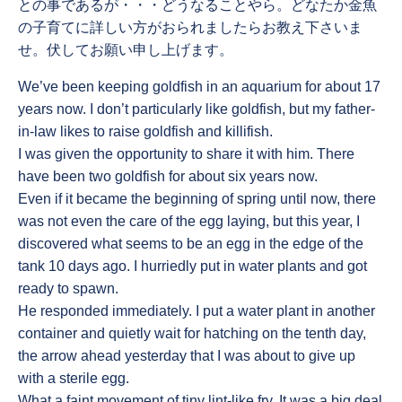
との事であるが・・・どうなることやら。どなたか金魚
の子育てに詳しい方がおられましたらお教え下さいま
せ。伏してお願い申し上げます。
We’ve been keeping goldfish in an aquarium for about 17
years now. I don’t particularly like goldfish, but my father-
in-law likes to raise goldfish and killifish.
I was given the opportunity to share it with him. There
have been two goldfish for about six years now.
Even if it became the beginning of spring until now, there
was not even the care of the egg laying, but this year, I
discovered what seems to be an egg in the edge of the
tank 10 days ago. I hurriedly put in water plants and got
ready to spawn.
He responded immediately. I put a water plant in another
container and quietly wait for hatching on the tenth day,
the arrow ahead yesterday that I was about to give up
with a sterile egg.
What a faint movement of tiny lint-like fry. It was a big deal