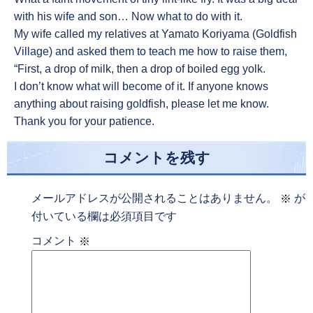
with his wife and son… Now what to do with it.
My wife called my relatives at Yamato Koriyama (Goldfish
Village) and asked them to teach me how to raise them,
“First, a drop of milk, then a drop of boiled egg yolk.
I don’t know what will become of it. If anyone knows
anything about raising goldfish, please let me know.
Thank you for your patience.
コメントを残す
メールアドレスが公開されることはありません。
が
※
付いている欄は必須項目です
コメント
※