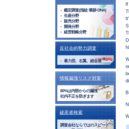
I
鑑定調査(指紋·筆跡·DNA)
T
生産分野
I
販売分野
S
開発分野
経営戦略分野
T
D
N
反社会的勢力調査
W
暴力団、右翼、総会屋
s
b
情報漏洩リスク対策
d
80%は内部からの漏洩
B
社内不正を防ぎます
N
破産者検索
W
調査会社ならではのスピード