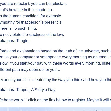
f you are reluctant, you can be reluctant.
hat’s how the truth is made up.
t’s the human condition, for example.
ympathy for that person’s present is
here is no such thing.
o not violate the strictness of the law.
akamura Tengfu
ords and explanations based on the truth of the universe, such a
ent to your computer or smartphone every morning as an email new
elow. If you start your day with these words every morning, instea
ifferent path may open up for you…
ecause your life is created by the way you think and how you thi
akamura Tenpu｜A Story a Day
e hope you will click on the link below to register. Maybe it will