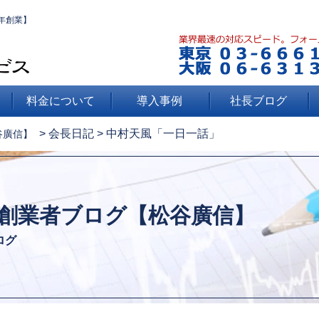
年創業】
料金について
導入事例
社長ブログ
>
会長日記
>
中村天風「一日一話」
谷廣信】
創業者ブログ【松谷廣信】
ログ