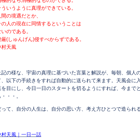
消極的なら消極的なものができる。
そういうように真理ができている。
人間の境遇だとか、
その人の現在に同情するということは
ないのである。
峻厳(しゅんげん)侵すべからずである。
中村天風
上記の様な、宇宙の真理に基づいた言葉と解説が、毎朝、個人
て、以下の手続きをすれば自動的に送られて来ます。天風会に
葉を目にし、今日一日のスタートを切るようにすれば、今まで
も・・・。
だって、自分の人生は、自分の思い方、考え方ひとつで造られ
中村天風｜一日一話