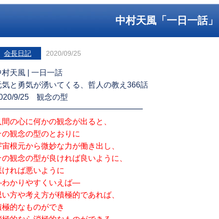
中村天風「一日一話」
会長日記
2020/09/25
中村天風 | 一日一話
元気と勇気が湧いてくる、哲人の教え366話
020/9/25 観念の型
━━━━━━━━━━━━━━━━━━━
人間の心に何かの観念が出ると、
その観念の型のとおりに
宇宙根元から微妙な力が働き出し、
その観念の型が良ければ良いように、
悪ければ悪いように
―わかりやすくいえば―
思い方や考え方が積極的であれば、
積極的なものができ