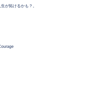
人生が拓けるかも？。
 Courage