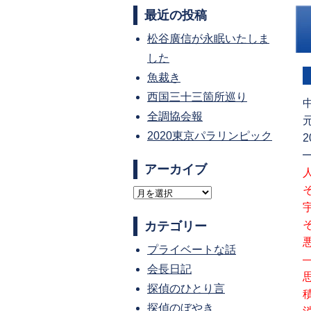
最近の投稿
松谷廣信が永眠いたしま
した
魚裁き
西国三十三箇所巡り
全調協会報
2020東京パラリンピック
2
アーカイブ
ア
ー
カテゴリー
カ
プライベートな話
イ
会長日記
ブ
探偵のひとり言
探偵のぼやき