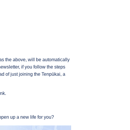
s the above, will be automatically
sletter, if you follow the steps
d of just joining the Tenpūkai, a
nk.
 open up a new life for you?