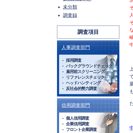
未分類
調査録
調査項目
人事調査部門
採用調査
バックグラウンドチェック
雇用前スクリーニング
リファレンスチェック
ヘッドハンティング
反社会的勢力調査
信用調査部門
個人信用調査
企業信用調査
フロント企業調査