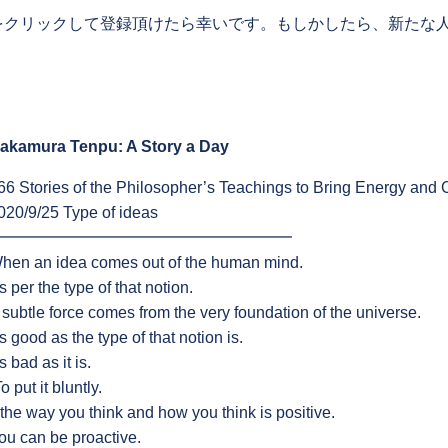
をクリックして登録頂けたら幸いです。もしかしたら、新たな
akamura Tenpu: A Story a Day
66 Stories of the Philosopher’s Teachings to Bring Energy and
020/9/25 Type of ideas
━━━━━━━━━━━━━━━━━━━
hen an idea comes out of the human mind.
s per the type of that notion.
 subtle force comes from the very foundation of the universe.
s good as the type of that notion is.
s bad as it is.
o put it bluntly.
f the way you think and how you think is positive.
ou can be proactive.