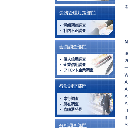
労務管理対策部門
労組関連調査
社内不正調査
N
会員調査部門
3
個人信用調査
2
企業信用調査
フロント企業調査
W
A
行動調査部門
A
A
素行調査
A
所在調査
盗聴器発見
-T
I
Y
分析調査部門