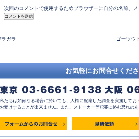
次回のコメントで使用するためブラウザーに自分の名前、メ
revious
Next
ガラガラ
ゴーツウ
ost:
post:
お気軽にお問合せくだ
私たちは如何なる場合に於いても、人権に配慮した調査を実施してお
お受けすることが出来ません。また、ストーカー等犯罪に絡む恐れのあ