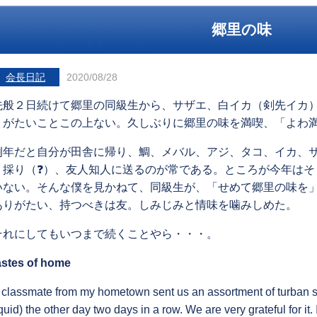
郷里の味
会長日記
2020/08/28
先般２日続けて郷里の同級生から、サザエ、白イカ（剣先イカ
りがたいことこの上ない。久しぶりに郷里の味を満喫、「よわ
例年だと自分が田舎に帰り、鯛、メバル、アジ、タコ、イカ、
く採り（❓）、友人知人に送るのが常である。ところが今年はそ
いない。そんな僕を見かねて、同級生が、「せめて郷里の味を
ありがたい、持つべきは友。しみじみと情味を噛みしめた。
それにしてもいつまで続くことやら・・・。
astes of home
 classmate from my hometown sent us an assortment of turban s
quid) the other day two days in a row. We are very grateful for it. 