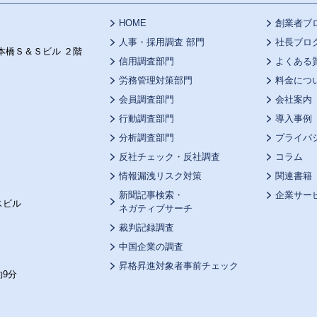
HOME
創業者ブ
人事・採用調査 部門
社長ブロ
本橋Ｓ＆Ｓビル ２階
信用調査部門
よくある
労務管理対策部門
料金につ
会員調査部門
会社案内
行動調査部門
導入事例
分析調査部門
プライバ
反社チェック・反社調査
コラム
情報漏洩リスク対策
関連書籍
新聞記事検索・
企業サー
スビル
ネガティブサーチ
裁判記録調査
中国企業の調査
昇格昇進対象者事前チェック
9分