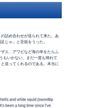
）の詰め合わせが送られて来た。あ
満足じゃ」と舌鼓をうった。
サザエ、アワビなど海の幸をたらふ
うもいかない、まだ一度も帰れて
」と送ってくれるのである。本当に
hells and white squid (swordtip
It’s been a long time since I’ve