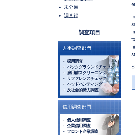
e
未分類
調査録
I
s
f
調査項目
t
h
人事調査部門
s
採用調査
S
バックグラウンドチェック
雇用前スクリーニング
リファレンスチェック
ヘッドハンティング
反社会的勢力調査
信用調査部門
個人信用調査
企業信用調査
フロント企業調査