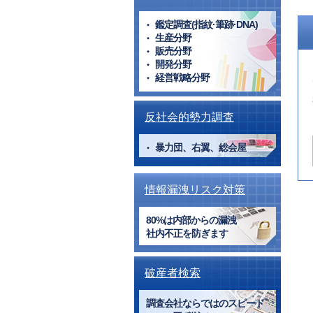
鑑定調査(指紋·筆跡·DNA)
生産分野
販売分野
開発分野
経営戦略分野
反社会的勢力調査
暴力団、右翼、総会屋
情報漏洩リスク対策
80%は内部からの漏洩
社内不正を防ぎます
破産者検索
調査会社ならではのスピード