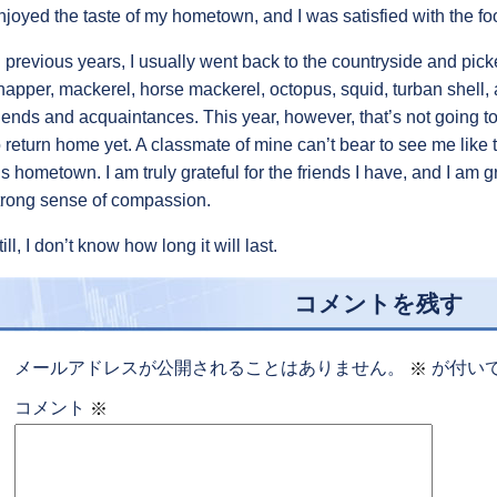
njoyed the taste of my hometown, and I was satisfied with the fo
n previous years, I usually went back to the countryside and pick
napper, mackerel, horse mackerel, octopus, squid, turban shell, 
riends and acquaintances. This year, however, that’s not going t
o return home yet. A classmate of mine can’t bear to see me lik
is hometown. I am truly grateful for the friends I have, and I am grat
trong sense of compassion.
till, I don’t know how long it will last.
コメントを残す
メールアドレスが公開されることはありません。
が付い
※
コメント
※