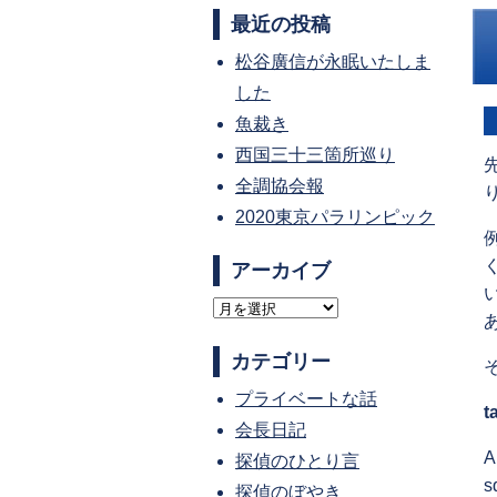
最近の投稿
松谷廣信が永眠いたしま
した
魚裁き
西国三十三箇所巡り
全調協会報
2020東京パラリンピック
アーカイブ
ア
ー
カテゴリー
カ
プライベートな話
イ
t
会長日記
ブ
A
探偵のひとり言
s
探偵のぼやき