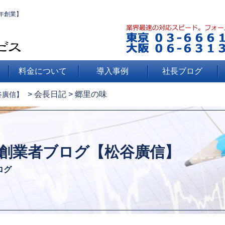
年創業】
料金について
導入事例
社長ブログ
>
会長日記
>
郷里の味
谷廣信】
創業者ブログ【松谷廣信】
ログ