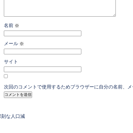
名前
※
メール
※
サイト
次回のコメントで使用するためブラウザーに自分の名前、メ
revious
深刻な人口減
ost: