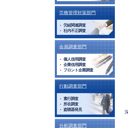
労務管理対策部門
労組関連調査
社内不正調査
会員調査部門
個人信用調査
企業信用調査
フロント企業調査
行動調査部門
素行調査
所在調査
盗聴器発見
P
p
分析調査部門