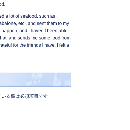
od.
ed a lot of seafood, such as
abalone, etc., and sent them to my
o happen, and I haven’t been able
e that, and sends me some food from
eful for the friends I have. I felt a
ている欄は必須項目です