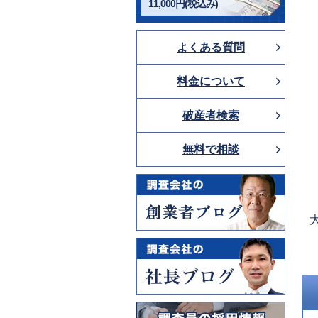
11,000円(税込み)
よくある質問
料金について
破産者検索
無料で相談
P
p