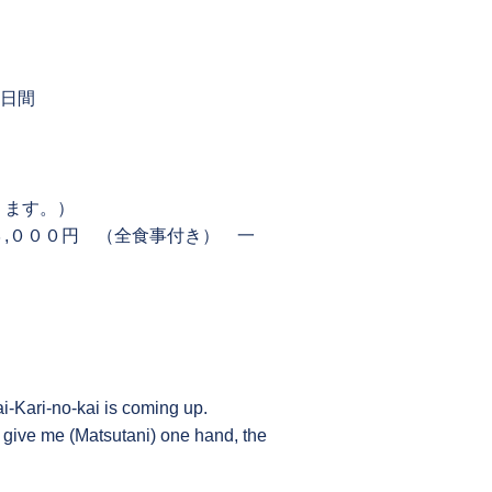
３日間
ります。）
,０００円 （全食事付き） 一
i-Kari-no-kai is coming up.
 give me (Matsutani) one hand, the