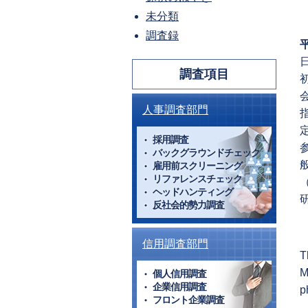
未分類
調査録
調査項目
人事調査部門
採用調査
バックグラウンドチェック
雇用前スクリーニング
リファレンスチェック
ヘッドハンティング
反社会的勢力調査
信用調査部門
T
M
個人信用調査
企業信用調査
p
フロント企業調査