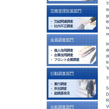
T
i
労務管理対策部門
g
労組関連調査
t
社内不正調査
h
n
会員調査部門
I
d
個人信用調査
企業信用調査
d
フロント企業調査
t
T
行動調査部門
T
素行調査
S
所在調査
盗聴器発見
D
R
V
分析調査部門