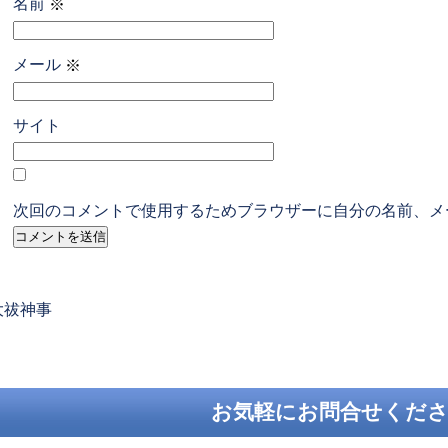
名前
※
メール
※
サイト
次回のコメントで使用するためブラウザーに自分の名前、メ
revious
大祓神事
ost:
お気軽にお問合せくだ