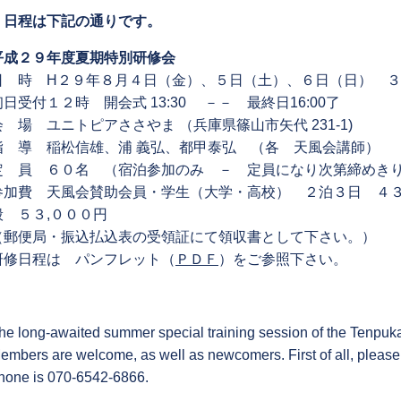
日程は下記の通りです。
平成２９年度夏期特別研修会
日 時 H２９年８月４日（金）、５日（土）、６日（日） 
初日受付１２時 開会式 13:30 －－ 最終日16:00了
会 場 ユニトピアささやま （兵庫県篠山市矢代 231-1)
指 導 稲松信雄、浦 義弘、都甲泰弘 （各 天風会講師）
定 員 ６０名 （宿泊参加のみ － 定員になり次第締めき
参加費 天風会賛助会員・学生（大学・高校） ２泊３日 ４３
般 ５３,０００円
（郵便局・振込払込表の受領証にて領収書として下さい。）
研修日程は パンフレット（
ＰＤＦ
）をご参照下さい。
he long-awaited summer special training session of the Tenpuka
embers are welcome, as well as newcomers. First of all, please
hone is 070-6542-6866.