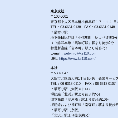
東京支社
〒103-0001
東京都中央区日本橋小伝馬町１７－１４ 日
TEL：03-6661-9138 FAX：03-6661-9148
＊最寄り駅
地下鉄日比谷線「小伝馬町」駅より徒歩3分
ＪＲ総武本線「馬喰町駅」駅より徒歩2分
都営新宿線「岩本町」駅より徒歩7分
E-mail：
web-info@ks110.com
URL:
https://www.ks110.com/
本社
〒530-0047
大阪市北区西天満1丁目10-16 企業サービ
TEL：06-6313-0110 FAX：06-6313-0107
＊最寄り駅（大阪メトロ）
堺筋線「北浜」駅より徒歩約5分
御堂筋線「淀屋橋」駅より徒歩約10分
堺筋線および谷町線「南森町」駅より徒歩約
＊最寄り駅（京阪）
「北浜」駅より徒歩約5分