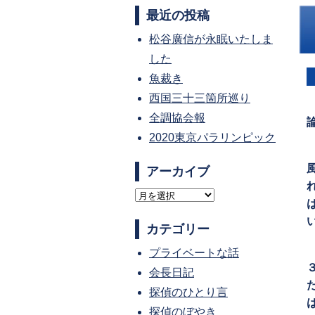
最近の投稿
松谷廣信が永眠いたしま
した
魚裁き
西国三十三箇所巡り
全調協会報
2020東京パラリンピック
アーカイブ
ア
ー
カテゴリー
カ
プライベートな話
イ
会長日記
ブ
探偵のひとり言
探偵のぼやき