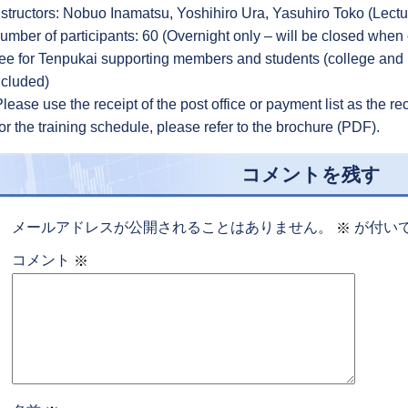
nstructors: Nobuo Inamatsu, Yoshihiro Ura, Yasuhiro Toko (Lectu
umber of participants: 60 (Overnight only – will be closed when 
ee for Tenpukai supporting members and students (college and h
ncluded)
Please use the receipt of the post office or payment list as the rec
or the training schedule, please refer to the brochure (PDF).
コメントを残す
メールアドレスが公開されることはありません。
が付い
※
コメント
※