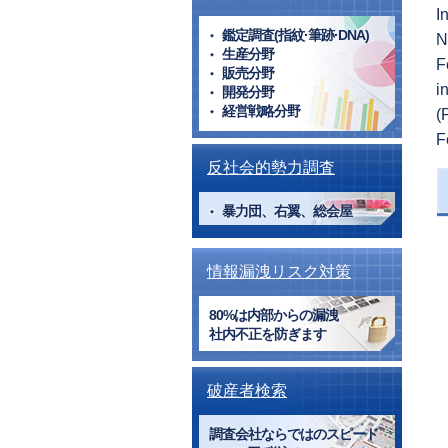
I
鑑定調査(指紋·筆跡·DNA)
N
生産分野
F
販売分野
i
開発分野
経営戦略分野
(
F
反社会的勢力調査
暴力団、右翼、総会屋
情報漏洩リスク対策
80%は内部からの漏洩
社内不正を防ぎます
破産者検索
調査会社ならではのスピード