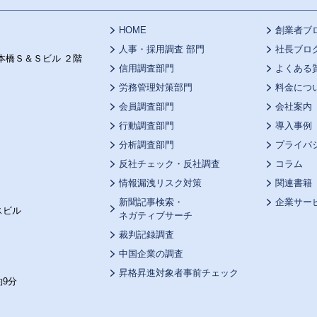
HOME
創業者ブ
人事・採用調査 部門
社長ブロ
本橋Ｓ＆Ｓビル ２階
信用調査部門
よくある
労務管理対策部門
料金につ
会員調査部門
会社案内
行動調査部門
導入事例
分析調査部門
プライバ
反社チェック・反社調査
コラム
情報漏洩リスク対策
関連書籍
新聞記事検索・
企業サー
スビル
ネガティブサーチ
裁判記録調査
中国企業の調査
昇格昇進対象者事前チェック
9分