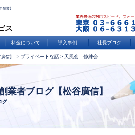
年創業】
料金について
導入事例
社長ブログ
>
プライベートな話
>
天風会 修練会
谷廣信】
創業者ブログ【松谷廣信】
ログ