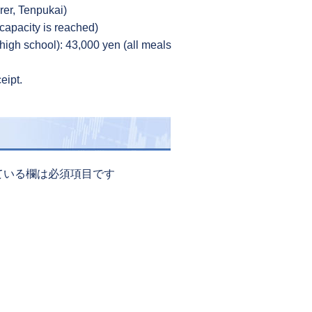
rer, Tenpukai)
capacity is reached)
igh school): 43,000 yen (all meals
eipt.
ている欄は必須項目です