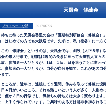
天風会 修練会
プライベートな話
2017/07/07
待ちに待った天風会香里の会の「夏期特別研修会（修練会）」
論、はじめての方でも大歓迎です。先ずは、私（松谷）に一方ください
この「修練会」というのは、天風会では、創設（大正８年）以
風会の最大行事で、戦前は2週間の長きに亘って天風哲人直々の
れ故、参加者一人ひとりが、1日、１日、日を追うごとに変わっ
は、参加者の一人ひとりが、自分が自分を観て、これがあの自
います。
ところが、近年は、連続して１週間、休みを取って修練に没頭
３日４日がいいところ。それも難しいという人が多く、人集め
だ、僅か３日の行修でも、気持ちの持ち方は大きく変わります
は、上手く作られています。ご興味のある方は是非参加される