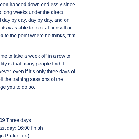
s been handed down endlessly since
wo long weeks under the direct
d day by day, day by day, and on
ants was able to look at himself or
d to the point where he thinks, “I’m
me to take a week off in a row to
lity is that many people find it
ever, even if it’s only three days of
ll the training sessions of the
ge you to do so.
009 Three days
st day: 16:00 finish
o Prefecture)