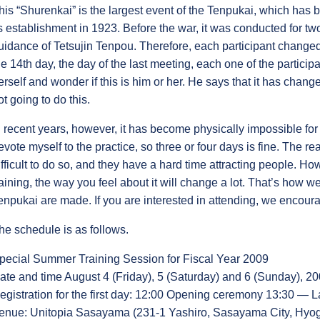
his “Shurenkai” is the largest event of the Tenpukai, which ha
ts establishment in 1923. Before the war, it was conducted for t
uidance of Tetsujin Tenpou. Therefore, each participant change
he 14th day, the day of the last meeting, each one of the particip
erself and wonder if this is him or her. He says that it has change
ot going to do this.
n recent years, however, it has become physically impossible for 
evote myself to the practice, so three or four days is fine. The rea
ifficult to do so, and they have a hard time attracting people. How
raining, the way you feel about it will change a lot. That’s how we
enpukai are made. If you are interested in attending, we encoura
he schedule is as follows.
pecial Summer Training Session for Fiscal Year 2009
ate and time August 4 (Friday), 5 (Saturday) and 6 (Sunday), 2
egistration for the first day: 12:00 Opening ceremony 13:30 — La
enue: Unitopia Sasayama (231-1 Yashiro, Sasayama City, Hyog