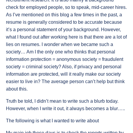
check for employed people, so to speak, mid-career hires.
As I’ve mentioned on this blog a few times in the past, a
resume is generally considered to be accurate because
it’s a personal statement of your background. However,
what I found out after working here is that there are a lot of
lies on resumes. I wonder when we became such a
society… Am I the only one who thinks that personal
information protection = anonymous society = fraudulent
society = criminal society? Also, if privacy and personal
information are protected, will it really make our society
easier to live in? The average person can’t help but think
about this.
Truth be told, I didn’t mean to write such a blurb today.
However, when I write it out, it always becomes a blur…..
The following is what I wanted to write about
My main job these days is to check the reports written by