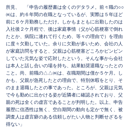
所見、 「申告の履歴書は全くのデタラメ。前々職の○○
㈱は、約６年間の在職となっているが、実際は５年ほど
前に６ケ月勤務しただけ。しかもまともに出勤したのは
入社後２ケ月程で、後は家庭事情（父が心筋梗塞で倒れ
たとか、病院に連れて行くため、等々の理由で）を理由
に度々欠勤していた。余りに欠勤が多いため、会社の人
が家庭訪問をすると、父親は心筋梗塞どころかピンピン
していた元気な姿で応対したという。そんな事から会社
は本人と話し合いの場を持ち、結果勧奨退職なったとの
こと。尚、前職の△△㈱は、在職期間は僅か５ケ月。し
かも、父親が急死したとの理由で、特別休暇をとり、そ
のまま退職したとの事であった。ところが、父親は元気
で今も勤めに出かける姿が近隣者に確認されており、父
親の死は全くの虚言であることが判明した。以上、申告
履歴に信憑性は無く、空白期間の動向も定かで無く、被
調査人は虚言癖のある信頼しがたい人物と判断せざるを
得ない」