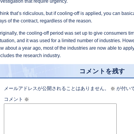
nvestigation that require urgency.
 think that’s ridiculous, but if cooling-off is applied, you can basi
ays of the contract, regardless of the reason.
riginally, the cooling-off period was set up to give consumers ti
ituation, and it was used for a limited number of industries. Ho
aw about a year ago, most of the industries are now able to apply
ncludes the research industry.
コメントを残す
メールアドレスが公開されることはありません。
が付い
※
コメント
※