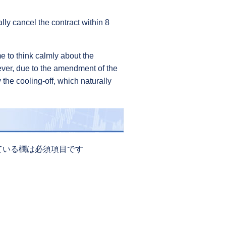
cally cancel the contract within 8
me to think calmly about the
wever, due to the amendment of the
 the cooling-off, which naturally
ている欄は必須項目です