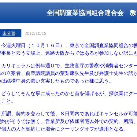
全国調査業協同組合連合会 教
未分類
2012/10/19
今週火曜日（１０月１６日）、東京で全国調査業協同組合の教
理事長と云う立場上、遠路大阪からではあるが参加しない訳に
カリキュラムは例年通りで、主務官庁の警察や消費者センター
法の立案者、前衆議院議員の葉梨康弘先生及び弁護士先生の話
会は結構中身の濃い充実したものであった様に思う。
どうしてそんな事に成ったのかと首を傾げるが、探偵業にクー
たこと。
所謂、契約を交わして後、８日間内であればキャンセルが可能
契約がそうでは無く、営業所及び依頼者宅以外での契約、所謂
で個人の人と契約した場合にクーリングオフが適用となる。