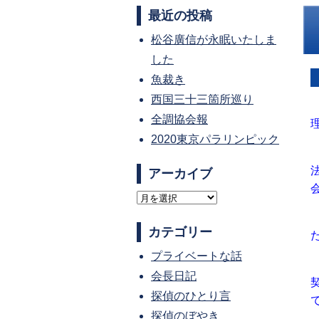
最近の投稿
松谷廣信が永眠いたしま
した
魚裁き
西国三十三箇所巡り
全調協会報
2020東京パラリンピック
アーカイブ
ア
ー
カテゴリー
カ
プライベートな話
イ
会長日記
ブ
探偵のひとり言
探偵のぼやき