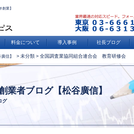
年創業】
料金について
導入事例
社長ブログ
>
未分類
>
全国調査業協同組合連合会 教育研修会
谷廣信】
創業者ブログ【松谷廣信】
ログ