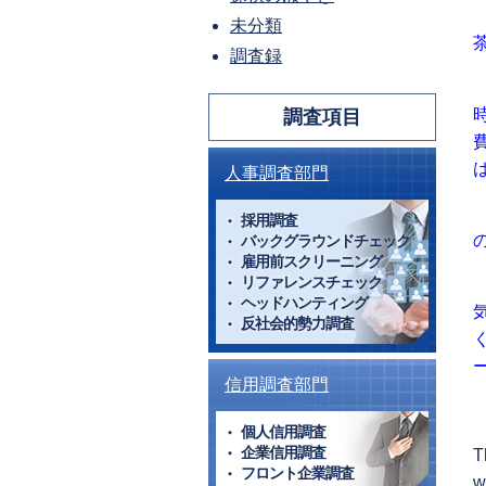
未分類
調査録
調査項目
人事調査部門
採用調査
バックグラウンドチェック
雇用前スクリーニング
リファレンスチェック
ヘッドハンティング
反社会的勢力調査
信用調査部門
個人信用調査
企業信用調査
T
フロント企業調査
w