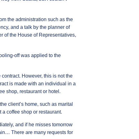
rom the administration such as the
cy, and a talk by the planner of
er of the House of Representatives,
oling-off was applied to the
e contract. However, this is not the
tract is made with an individual in a
ee shop, restaurant or hotel.
n the client’s home, such as marital
 a coffee shop or restaurant.
diately, and if he misses tomorrow
again… There are many requests for