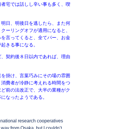
者宅では話しし辛い事も多く、喫
明日、明後日を逃したら、また何
、クーリングオフが適用になると、
ルを言ってくると、全てパー、お金
が起きる事になる。
、契約後８日以内であれば、理由
を掛け、言葉巧みにその場の雰囲
、消費者が冷静に考えれる時間をつ
ほど前の法改正で、大半の業種がク
事になったようである。
 national research cooperatives
 way from Osaka, but I couldn’t