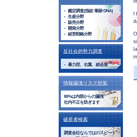
i
鑑定調査(指紋·筆跡·DNA)
I
生産分野
d
販売分野
開発分野
O
経営戦略分野
s
l
反社会的勢力調査
i
暴力団、右翼、総会屋
情報漏洩リスク対策
80%は内部からの漏洩
社内不正を防ぎます
破産者検索
調査会社ならではのスピード