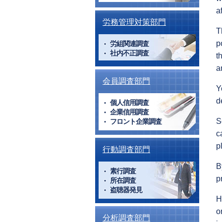
a
労務管理対策部門
T
p
労組関連調査
社内不正調査
t
a
会員調査部門
Y
d
個人信用調査
企業信用調査
S
フロント企業調査
c
p
行動調査部門
B
素行調査
p
所在調査
盗聴器発見
H
o
分析調査部門