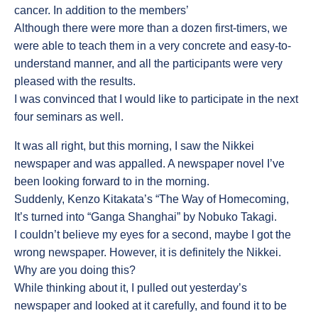
cancer. In addition to the members’
Although there were more than a dozen first-timers, we
were able to teach them in a very concrete and easy-to-
understand manner, and all the participants were very
pleased with the results.
I was convinced that I would like to participate in the next
four seminars as well.
It was all right, but this morning, I saw the Nikkei
newspaper and was appalled. A newspaper novel I’ve
been looking forward to in the morning.
Suddenly, Kenzo Kitakata’s “The Way of Homecoming,
It’s turned into “Ganga Shanghai” by Nobuko Takagi.
I couldn’t believe my eyes for a second, maybe I got the
wrong newspaper. However, it is definitely the Nikkei.
Why are you doing this?
While thinking about it, I pulled out yesterday’s
newspaper and looked at it carefully, and found it to be