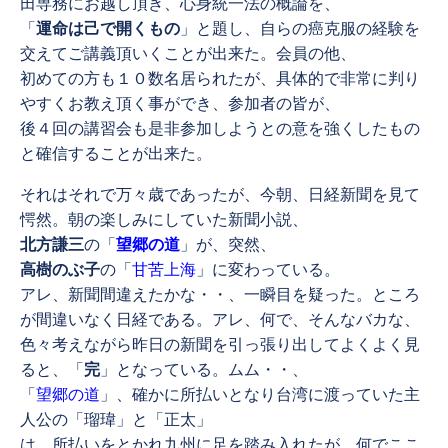
田専務にお越し頂き、心身統一法の概論を、
「
運命は己で開くもの
」と題し、自らの癌克服の経験を
交えてご講義頂いくことが出来た。会員の他、
初めての方も１０数名居られたが、具体的で非常に判り
やすくお教え頂く事ができ、参加者の皆が、
後４回の講習会も是非参加しようとの意を強くしたもの
と確信することが出来た。
それはそれで万々歳であったが、今朝、日経新聞を見て
愕然。朝の楽しみにしていた新聞小説、
北方謙三
の「
望郷の道
」が、突然、
高樹のぶ子
の「
甘苦上海
」に変わっている。
アレ、新聞間違えたかな・・、一瞬目を疑った。ところ
が間違いなく日経である。アレ、何で、そんなバカな、
色々考えながら昨日の新聞を引っ張り出してよくよく見
ると、「
完
」となっている。ムム・・、
「
望郷の道
」、確かに所払いとなり台湾に渡っていた主
人公の「瑠瑋」と「正太」
は、所払いをとかれ九州に足を踏み入れたが、何でここ