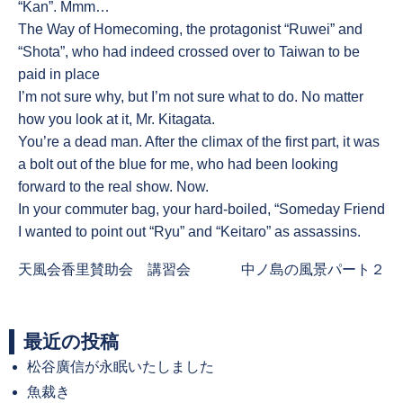
“Kan”. Mmm…
The Way of Homecoming, the protagonist “Ruwei” and
“Shota”, who had indeed crossed over to Taiwan to be
paid in place
I’m not sure why, but I’m not sure what to do. No matter
how you look at it, Mr. Kitagata.
You’re a dead man. After the climax of the first part, it was
a bolt out of the blue for me, who had been looking
forward to the real show. Now.
In your commuter bag, your hard-boiled, “Someday Friend
I wanted to point out “Ryu” and “Keitaro” as assassins.
Previous
Next
天風会香里賛助会 講習会
中ノ島の風景パート２
post:
post:
最近の投稿
松谷廣信が永眠いたしました
魚裁き