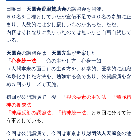
日曜日、
天風会香里賛助会
の講習会を開催。
５０名を目標としていたが宣伝不足で４０名の参加に止
まり、人数的には少し寂しいものがあった。ただ、
内容はそれなりに良かったのでは無いかと自画自賛して
いる。
天風会
の講習会は、
天風先生
が考案した
「
心身統一法
」、命の生かし方、心身一如
（人間本来の面目）の生き方を、科学的、医学的に組織
体系化された方法を、勉強する会であり、公開講演を含
め５回シリーズで実施。
初回が公開講演で、後、「
観念要素の更改法」「積極精
神の養成法」
「神経反射の調節法」「精神統一法」
と５回に分けて行
う事としている。
今回は公開講演で、今回は東京より
財団法人天風会
の池