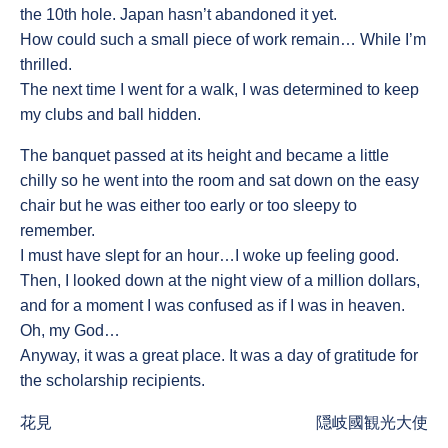
the 10th hole. Japan hasn’t abandoned it yet.
How could such a small piece of work remain… While I’m
thrilled.
The next time I went for a walk, I was determined to keep
my clubs and ball hidden.
The banquet passed at its height and became a little
chilly so he went into the room and sat down on the easy
chair but he was either too early or too sleepy to
remember.
I must have slept for an hour…I woke up feeling good.
Then, I looked down at the night view of a million dollars,
and for a moment I was confused as if I was in heaven.
Oh, my God…
Anyway, it was a great place. It was a day of gratitude for
the scholarship recipients.
Previous
Next
花見
隠岐國観光大使