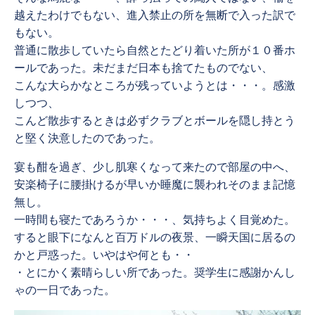
越えたわけでもない、進入禁止の所を無断で入った訳で
もない。
普通に散歩していたら自然とたどり着いた所が１０番ホ
ールであった。未だまだ日本も捨てたものでない、
こんな大らかなところが残っていようとは・・・。感激
しつつ、
こんど散歩するときは必ずクラブとボールを隠し持とう
と堅く決意したのであった。
宴も酣を過ぎ、少し肌寒くなって来たので部屋の中へ、
安楽椅子に腰掛けるが早いか睡魔に襲われそのまま記憶
無し。
一時間も寝たであろうか・・・、気持ちよく目覚めた。
すると眼下になんと百万ドルの夜景、一瞬天国に居るの
かと戸惑った。いやはや何とも・・
・とにかく素晴らしい所であった。奨学生に感謝かんし
ゃの一日であった。