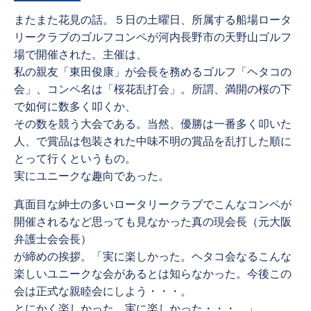
またまた花見の話。５日の土曜日、所属する船場ロータ
リークラブのゴルフコンペが河内長野市の天野山ゴルフ
場で開催された。主催は、
私の親友「東田俊康」が会長を務めるゴルフ「ヘタコの
会」、コンペ名は「桜花乱打会」。所謂、満開の桜の下
で如何に数多く叩くか、
その数を競う大会である。当然、優勝は一番多く叩いた
人、で賞品は包装された中味不明の賞品を乱打した順に
とって行くというもの。
実にユニークな趣向であった。
真面目な紳士の多いロータリークラブでこんなコンペが
開催されるなど思っても見なかった真の現会長（元大阪
弁護士会会長）
が締めの挨拶。「実に楽しかった。ヘタコ会なるこんな
楽しいユニークな会があるとは知らなかった。今後この
会は正式な親睦会にしよう・・・。
とにかく楽しかった、実に楽しかった・・・。」