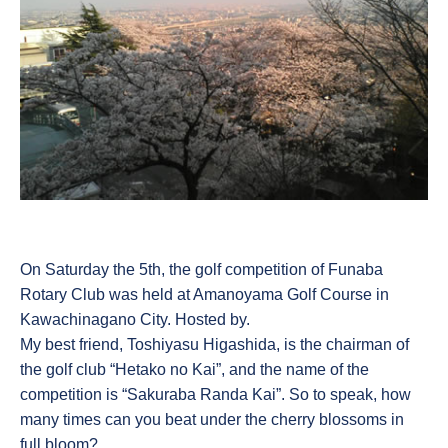
On Saturday the 5th, the golf competition of Funaba
Rotary Club was held at Amanoyama Golf Course in
Kawachinagano City. Hosted by.
My best friend, Toshiyasu Higashida, is the chairman of
the golf club “Hetako no Kai”, and the name of the
competition is “Sakuraba Randa Kai”. So to speak, how
many times can you beat under the cherry blossoms in
full bloom?