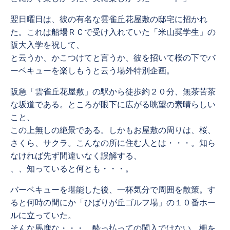
翌日曜日は、彼の有名な雲雀丘花屋敷の邸宅に招かれ
た。これは船場ＲＣで受け入れていた「米山奨学生」の
阪大入学を祝して、
と云うか、かこつけてと言うか、彼を招いて桜の下でバ
ーベキューを楽しもうと云う場外特別企画。
阪急「雲雀丘花屋敷」の駅から徒歩約２０分、無茶苦茶
な坂道である。ところが眼下に広がる眺望の素晴らしい
こと、
この上無しの絶景である。しかもお屋敷の周りは、桜、
さくら、サクラ。こんなの所に住む人とは・・・。知ら
なければ先ず間違いなく誤解する、
、、知っていると何とも・・・。
バーベキューを堪能した後、一杯気分で周囲を散策。す
ると何時の間にか「ひばりが丘ゴルフ場」の１０番ホー
ルに立っていた。
そんな馬鹿な・・・、酔っ払っての闖入ではない、柵を