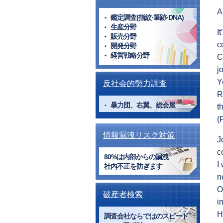
A
鑑定調査(指紋·筆跡·DNA)
生産分野
I
販売分野
c
開発分野
経営戦略分野
C
j
Y
反社会的勢力調査
R
暴力団、右翼、総会屋
t
(
情報漏洩リスク対策
J
c
80%は内部からの漏洩
I
社内不正を防ぎます
n
O
破産者検索
i
H
調査会社ならではのスピード