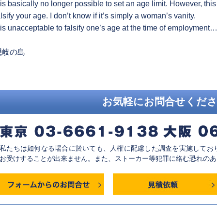
t is basically no longer possible to set an age limit. However, thi
alsify your age. I don’t know if it’s simply a woman’s vanity.
t is unacceptable to falsify one’s age at the time of employment
revious
隠岐の島
ost:
お気軽にお問合せくだ
私たちは如何なる場合に於いても、人権に配慮した調査を実施してお
お受けすることが出来ません。また、ストーカー等犯罪に絡む恐れのあ