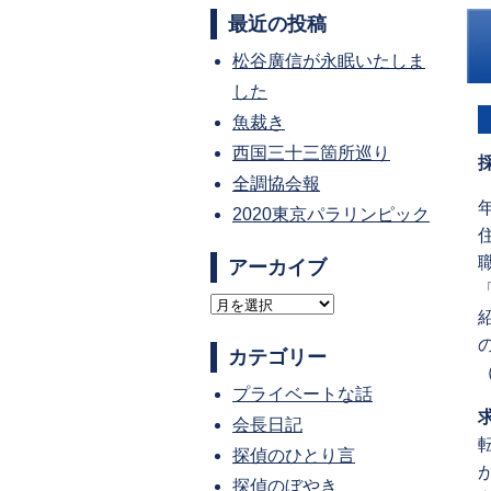
最近の投稿
松谷廣信が永眠いたしま
した
魚裁き
西国三十三箇所巡り
全調協会報
2020東京パラリンピック
アーカイブ
ア
ー
カテゴリー
カ
プライベートな話
イ
会長日記
ブ
探偵のひとり言
探偵のぼやき