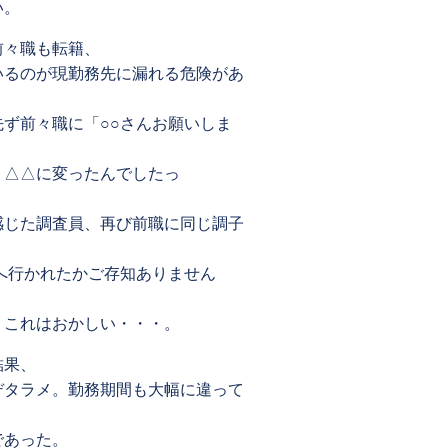
い。
前々職も転籍、
いるのが現勤務先に漏れる危険があ
ず前々職に「○○さんお願いしま
、△△に変ったんでしたっ
感じた調査員、再び前職に同じ調子
へ行かれたかご存知ありません
、これはおかしい・・・。
結果、
デタラメ。勤務期間も大幅に違って
であった。