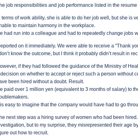
he job responsibilities and job performance listed in the resume
n terms of work ability, she is able to do her job well, but she is v
nable to maintain harmony in the workplace.
e had run into a colleague and had to repeatedly change jobs wi
 reported on it immediately. We were able to receive a “Thank yo
 don’t know the outcome, but I think it probably didn’t result in re
owever, if they had followed the guidance of the Ministry of He
 decision on whether to accept or reject such a person without 
ave been hired without a doubt. Result.
e paid over 1 million yen (equivalent to 3 months of salary) to t
roublemakers.
t is easy to imagine that the company would have had to go throu
he next step was a hiring survey of women who had been hired. I 
nvestigation, but to my surprise, they misrepresented their age by 
igure out how to recruit.