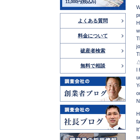
11,000円(税込み)
W
p
よくある質問
H
w
料金について
T
j
破産者検索
T
△
無料で相談
I
u
Y
o
N
H
f
I
s