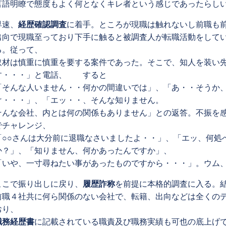
言語明瞭で態度もよく何となくキレ者という感じであったらし
早速、
経歴確認調査
に着手。ところが現職は触れないし前職も
出向で現職至っており下手に触ると被調査人が転職活動をして
る。従って、
取材は慎重に慎重を要する案件であった。そこで、知人を装い先
す・・・」と電話、 すると
「そんな人いません・・何かの間違いでは」、「あ・・そうか
け・・・」、「エッ・・、そんな知りません。
そんな会社、内とは何の関係もありません」との返答。不振を
でチャレンジ、
「○○さんは大分前に退職なさいましたよ・・」、「エッ、何処
か？」、「知りません、何かあったんですか」、
「いや、一寸尋ねたい事があったものですから・・・」。ウム
ここで振り出しに戻り、
履歴詐称
を前提に本格的調査に入る。
前職４社共に何ら関係のない会社で、転籍、出向などは全くの
おり、
職務経歴書
に記載されている職責及び職務実績も可也の底上げ