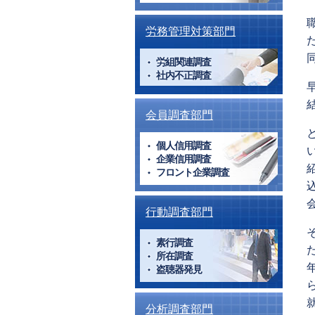
労務管理対策部門
労組関連調査
社内不正調査
会員調査部門
個人信用調査
企業信用調査
フロント企業調査
行動調査部門
素行調査
所在調査
盗聴器発見
分析調査部門