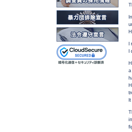
T
I
u
H
I
I
H
a
h
H
t
I
T
i
f