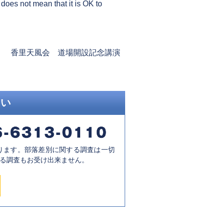
s does not mean that it is OK to
…
Next
香里天風会 道場開設記念講演
post:
さい
ります。部落差別に関する調査は一切
る調査もお受け出来ません。