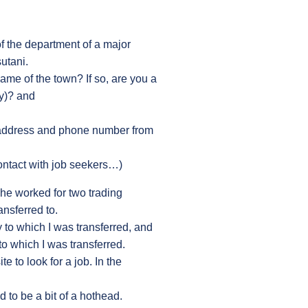
of the department of a major
utani.
me of the town? If so, are you a
y)? and
s address and phone number from
contact with job seekers…)
 he worked for two trading
nsferred to.
 to which I was transferred, and
o which I was transferred.
 to look for a job. In the
to be a bit of a hothead.