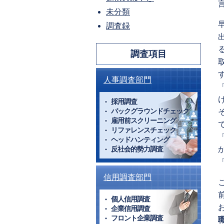
未分類
調査録
調査項目
人事調査部門
採用調査
バックグラウンドチェック
雇用前スクリーニング
リファレンスチェック
ヘッドハンティング
反社会的勢力調査
信用調査部門
個人信用調査
企業信用調査
フロント企業調査