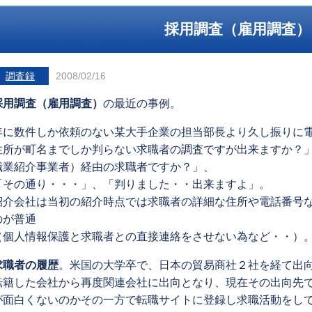
採用調査（雇用調査）
調査録
2008/02/16
採用調査（雇用調査）
の最近の事例。
年に数件しか依頼のない某大手企業の担当部長より久し振りに
住所が町名までしか判らない求職者の調査ですが出来ますか？
職業紹介事業者）経由の求職者ですか？」、
「その通り・・・」、「判りました・・出来ますよ」。
紹介会社は当初の紹介時点では求職者の詳細な住所や電話番号
のが普通
（個人情報保護と求職者との直接連絡をさせない為など・・）
求職者の履歴
。米国の大学卒で、日本の貿易商社２社を経て出
転籍した会社から再度関連会社に出向となり、現在その出向先
が面白くないのかその一方で転職サイトに登録し求職活動をし