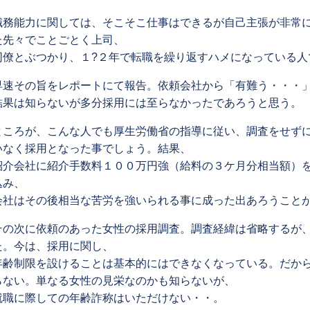
職務能力に関しては、そこそこ仕事はできるが自己主張が非常
た先々でことごとく上司、
同僚とぶつかり、１?２年で転職を繰り返すハメになっている人
早速その旨をレポートにて報告。依頼会社から「有難う・・・
結果は知らないが多分採用には至らなかったであろうと思う。
ところが、こんな人でも厚生労働省の指導に従い、調査をせず
いなく採用となった事でしょう。結果、
紹介会社に紹介手数料１００万円強（給料の３ケ月分相当額）
込み、
会社はその後相当な苦労を強いられる事に成った出あろうこと
その次に依頼のあった女性の採用調査。調査経緯は省略するが
た。今は、採用に関し、
年齢制限を設けることは基本的にはできなくなっている。だか
らない。単なる女性の見栄なのかも知らないが、
就職に際しての年齢詐称はいただけない・・。