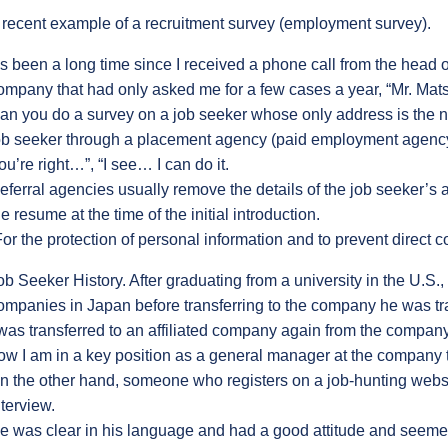
 recent example of a recruitment survey (employment survey).
t’s been a long time since I received a phone call from the head 
ompany that had only asked me for a few cases a year, “Mr. Mats
an you do a survey on a job seeker whose only address is the na
ob seeker through a placement agency (paid employment agenc
ou’re right…”, “I see… I can do it.
eferral agencies usually remove the details of the job seeker’
he resume at the time of the initial introduction.
For the protection of personal information and to prevent direct 
ob Seeker History. After graduating from a university in the U.S.,
ompanies in Japan before transferring to the company he was tra
 was transferred to an affiliated company again from the company
ow I am in a key position as a general manager at the company t
n the other hand, someone who registers on a job-hunting website
nterview.
e was clear in his language and had a good attitude and seemed 