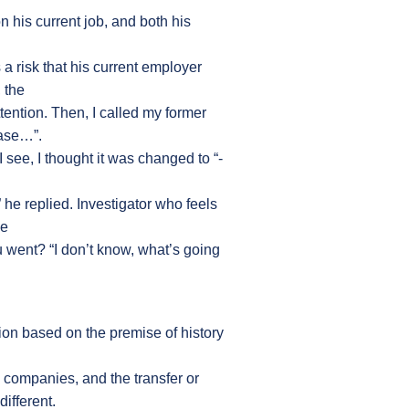
 his current job, and both his
 a risk that his current employer
, the
tention. Then, I called my former
ease…”.
ee, I thought it was changed to “-
he replied. Investigator who feels
ne
 went? “I don’t know, what’s going
ion based on the premise of history
s companies, and the transfer or
ifferent.