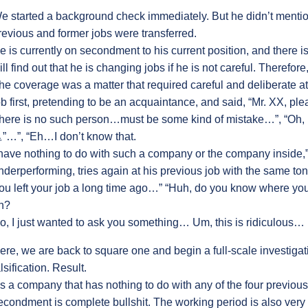
e started a background check immediately. But he didn’t mention
revious and former jobs were transferred.
e is currently on secondment to his current position, and there is
ill find out that he is changing jobs if he is not careful. Therefore
he coverage was a matter that required careful and deliberate at
ob first, pretending to be an acquaintance, and said, “Mr. XX, pl
here is no such person…must be some kind of mistake…”, “Oh, I s
”…”, “Eh…I don’t know that.
 have nothing to do with such a company or the company inside,” 
nderperforming, tries again at his previous job with the same to
ou left your job a long time ago…” “Huh, do you know where you
n?
o, I just wanted to ask you something… Um, this is ridiculous…
ere, we are back to square one and begin a full-scale investigat
alsification. Result.
t’s a company that has nothing to do with any of the four previou
econdment is complete bullshit. The working period is also very d