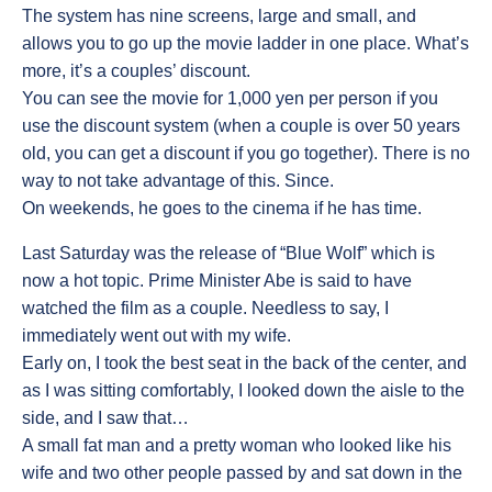
The system has nine screens, large and small, and
allows you to go up the movie ladder in one place. What’s
more, it’s a couples’ discount.
You can see the movie for 1,000 yen per person if you
use the discount system (when a couple is over 50 years
old, you can get a discount if you go together). There is no
way to not take advantage of this. Since.
On weekends, he goes to the cinema if he has time.
Last Saturday was the release of “Blue Wolf” which is
now a hot topic. Prime Minister Abe is said to have
watched the film as a couple. Needless to say, I
immediately went out with my wife.
Early on, I took the best seat in the back of the center, and
as I was sitting comfortably, I looked down the aisle to the
side, and I saw that…
A small fat man and a pretty woman who looked like his
wife and two other people passed by and sat down in the