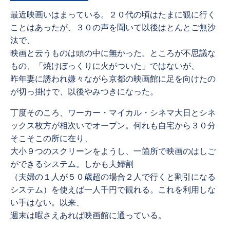
最近映画いはまっている。２０代の頃はたまに観に行く
ことはあったが、３０の声を聞いて以後はとんとご無沙
汰で、
映画と云うものは頭の中に無かった。ところが不思議な
もの、「焼けぼっくりに火がついた」ではないが、
昨年妻に誘われ嫌々ながら京都の映画館に足を向けたの
が切っ掛けで、以後やみつきになった。
丁度そのころ、ワーカー・マイカル・シネマ大日とシネ
ックス枚方が相次いでオープン。何れも自宅から３０分
そこそこの所に在り、
大小９つのスクリーンをようし、一箇所で映画のはしご
ができるシステム。しかも夫婦割
（夫婦の１人が５０歳超の場合２人で行くと割引になる
システム）を使えば一人千円で観れる。これを利用しな
い手はない。以来、
週末は暇さえあれば映画館に通っている。