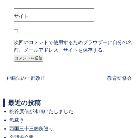
サイト
次回のコメントで使用するためブラウザーに自分の名
前、メールアドレス、サイトを保存する。
Previous
Next
戸籍法の一部改正
教育研修会
post:
post:
最近の投稿
松谷廣信が永眠いたしました
魚裁き
西国三十三箇所巡り
全調協会報