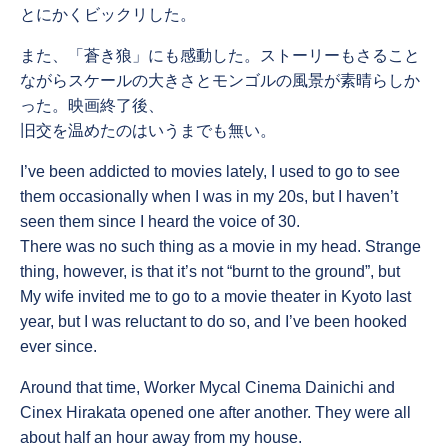
とにかくビックリした。
また、「蒼き狼」にも感動した。ストーリーもさること
ながらスケールの大きさとモンゴルの風景が素晴らしか
った。映画終了後、
旧交を温めたのはいうまでも無い。
I’ve been addicted to movies lately, I used to go to see
them occasionally when I was in my 20s, but I haven’t
seen them since I heard the voice of 30.
There was no such thing as a movie in my head. Strange
thing, however, is that it’s not “burnt to the ground”, but
My wife invited me to go to a movie theater in Kyoto last
year, but I was reluctant to do so, and I’ve been hooked
ever since.
Around that time, Worker Mycal Cinema Dainichi and
Cinex Hirakata opened one after another. They were all
about half an hour away from my house.