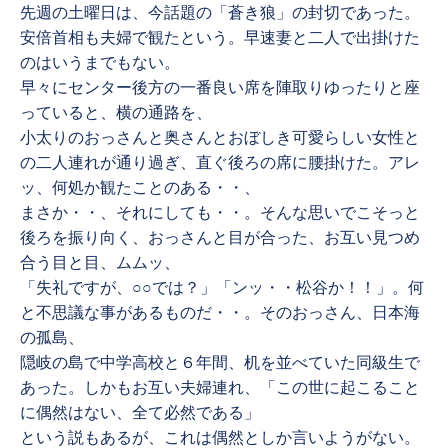
先週の土曜日は、今話題の「蒼き狼」の封切であった。
安倍首相も夫婦で観たという。早速妻と二人で出掛けた
のはいうまでもない。
早々にセンター後方の一番良い席を陣取りゆったりと座
っていると、横の通路を、
小太りのおっさんと奥さんとおぼしき可愛らしい女性と
の二人連れが通り過ぎ、直ぐ後ろの席に腰掛けた。アレ
ッ、何処か観たことのある・・、
まさか・・、それにしても・・。そんな思いでこそっと
後ろを振り向く、おっさんと目が合った、お互い見つめ
合う目と目、ムムッ、
「失礼ですが、○○では？」「ンッ・・松谷か！！」。何
と不思議な事があるものだ・・。そのおっさん、日本海
の孤島、
隠岐の島で中学高校と６年間、机を並べていた同級生で
あった。しかもお互い夫婦連れ、「この世に起こること
に偶然はない、全て必然である」
という説もあるが、これは偶然としか言いようがない。