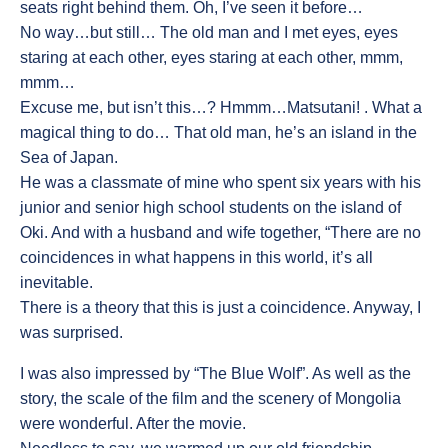
seats right behind them. Oh, I’ve seen it before…
No way…but still… The old man and I met eyes, eyes
staring at each other, eyes staring at each other, mmm,
mmm…
Excuse me, but isn’t this…? Hmmm…Matsutani! . What a
magical thing to do… That old man, he’s an island in the
Sea of Japan.
He was a classmate of mine who spent six years with his
junior and senior high school students on the island of
Oki. And with a husband and wife together, “There are no
coincidences in what happens in this world, it’s all
inevitable.
There is a theory that this is just a coincidence. Anyway, I
was surprised.
I was also impressed by “The Blue Wolf”. As well as the
story, the scale of the film and the scenery of Mongolia
were wonderful. After the movie.