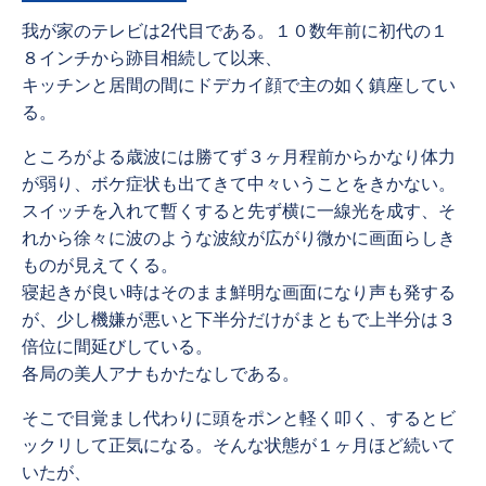
我が家のテレビは2代目である。１０数年前に初代の１
８インチから跡目相続して以来、
キッチンと居間の間にドデカイ顔で主の如く鎮座してい
る。
ところがよる歳波には勝てず３ヶ月程前からかなり体力
が弱り、ボケ症状も出てきて中々いうことをきかない。
スイッチを入れて暫くすると先ず横に一線光を成す、そ
れから徐々に波のような波紋が広がり微かに画面らしき
ものが見えてくる。
寝起きが良い時はそのまま鮮明な画面になり声も発する
が、少し機嫌が悪いと下半分だけがまともで上半分は３
倍位に間延びしている。
各局の美人アナもかたなしである。
そこで目覚まし代わりに頭をポンと軽く叩く、するとビ
ックリして正気になる。そんな状態が１ヶ月ほど続いて
いたが、