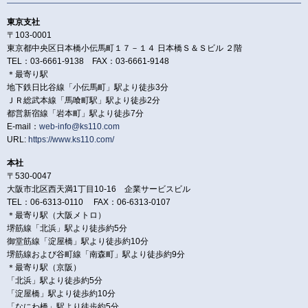
東京支社
〒103-0001
東京都中央区日本橋小伝馬町１７－１４ 日本橋Ｓ＆Ｓビル ２階
TEL：03-6661-9138 FAX：03-6661-9148
＊最寄り駅
地下鉄日比谷線「小伝馬町」駅より徒歩3分
ＪＲ総武本線「馬喰町駅」駅より徒歩2分
都営新宿線「岩本町」駅より徒歩7分
E-mail：
web-info@ks110.com
URL:
https://www.ks110.com/
本社
〒530-0047
大阪市北区西天満1丁目10-16 企業サービスビル
TEL：06-6313-0110 FAX：06-6313-0107
＊最寄り駅（大阪メトロ）
堺筋線「北浜」駅より徒歩約5分
御堂筋線「淀屋橋」駅より徒歩約10分
堺筋線および谷町線「南森町」駅より徒歩約9分
＊最寄り駅（京阪）
「北浜」駅より徒歩約5分
「淀屋橋」駅より徒歩約10分
「なにわ橋」駅より徒歩約5分