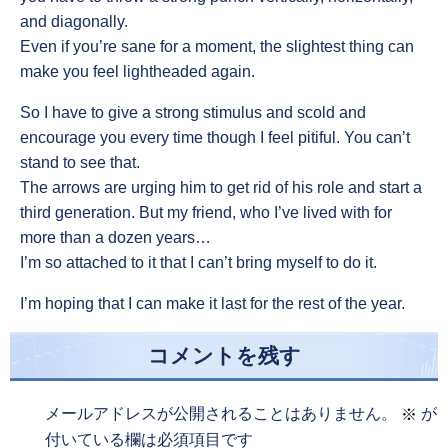
and diagonally.
Even if you’re sane for a moment, the slightest thing can
make you feel lightheaded again.
So I have to give a strong stimulus and scold and
encourage you every time though I feel pitiful. You can’t
stand to see that.
The arrows are urging him to get rid of his role and start a
third generation. But my friend, who I’ve lived with for
more than a dozen years…
I’m so attached to it that I can’t bring myself to do it.
I’m hoping that I can make it last for the rest of the year.
コメントを残す
メールアドレスが公開されることはありません。
が
※
付いている欄は必須項目です