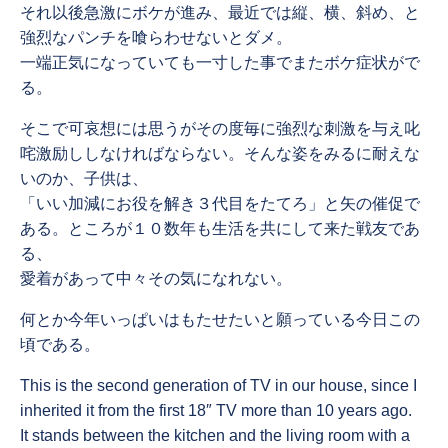
それ以後急激にボケが進み、最近では縦、横、斜め、と
強烈なパンチを喰らわせないとダメ。
一端正気になっていても一寸した事でまたボケ症状がで
る。
そこで可哀想には思うがその度毎に強烈な刺激を与え叱
咤激励ししなければならない。そんな姿をみるに耐えな
いのか、子供は、
「いい加減にお役を解き３代目をたてろ」と矢の催促で
ある。ところが１０数年も生活を共にして来た戦友であ
る、
愛着があって中々その気になれない。
何とか今年いっぱいはもたせたいと願っている今日この
頃である。
This is the second generation of TV in our house, since I
inherited it from the first 18″ TV more than 10 years ago.
It stands between the kitchen and the living room with a