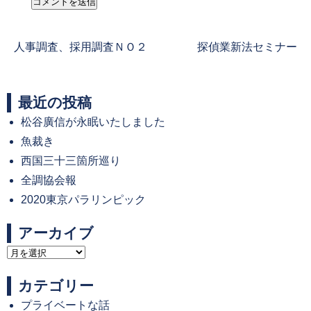
Previous
Next
人事調査、採用調査ＮＯ２
探偵業新法セミナー
post:
post:
最近の投稿
松谷廣信が永眠いたしました
魚裁き
西国三十三箇所巡り
全調協会報
2020東京パラリンピック
アーカイブ
ア
ー
カテゴリー
カ
プライベートな話
イ