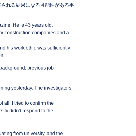
害される結果になる可能性がある事
zine. He is 43 years old,
jor construction companies and a
d his work ethic was sufficiently
on.
r background, previous job
rning yesterday. The investigators
 all, I tried to confirm the
rsity didn’t respond to the
ating from university, and the