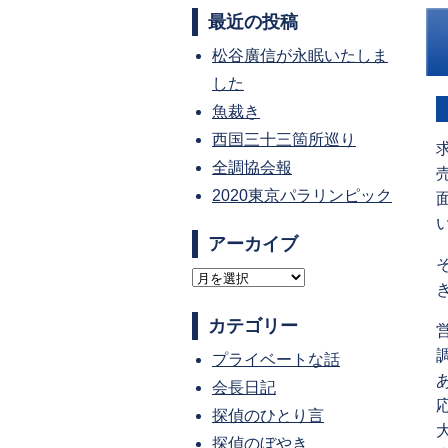
最近の投稿
松谷廣信が永眠いたしま
した
魚裁き
西国三十三箇所巡り
全調協会報
2020東京パラリンピック
アーカイブ
ア
ー
カテゴリー
カ
プライベートな話
イ
会長日記
ブ
探偵のひとり言
探偵のぼやき