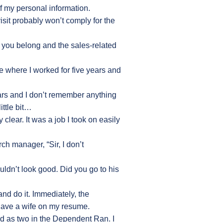
f my personal information.
sit probably won’t comply for the
ch you belong and the sales-related
lace where I worked for five years and
ears and I don’t remember anything
little bit…
clear. It was a job I took on easily
ch manager, “Sir, I don’t
dn’t look good. Did you go to his
nd do it. Immediately, the
have a wife on my resume.
ed as two in the Dependent Ran. I