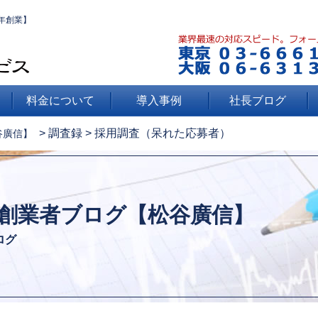
年創業】
料金について
導入事例
社長ブログ
>
調査録
>
採用調査（呆れた応募者）
谷廣信】
創業者ブログ【松谷廣信】
ログ