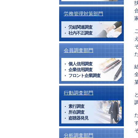
労務管理対策部門
労組関連調査
社内不正調査
会員調査部門
個人信用調査
企業信用調査
フロント企業調査
行動調査部門
素行調査
所在調査
盗聴器発見
分析調査部門