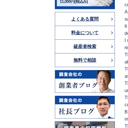
11,000円(税込み)
c
A
よくある質問
s
I
料金について
d
I
破産者検索
r
T
無料で相談
a
T
a
T
u
T
c
B
i
T