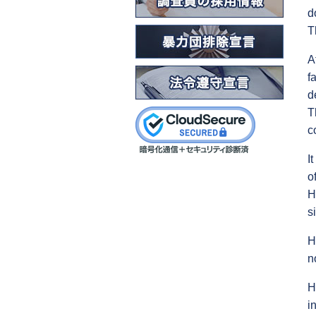
d
T
A
f
d
T
c
I
o
H
s
H
n
H
i