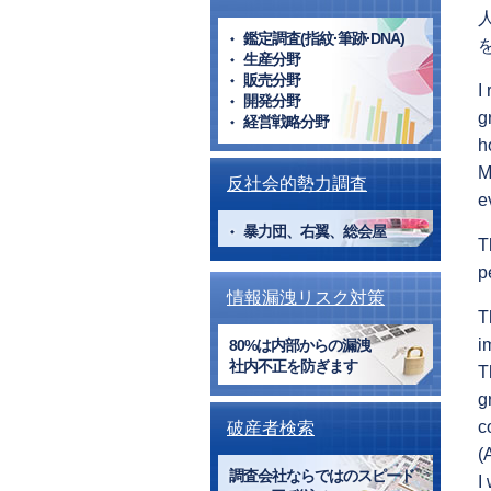
鑑定調査(指紋·筆跡·DNA)
生産分野
販売分野
I
開発分野
g
経営戦略分野
h
M
反社会的勢力調査
e
暴力団、右翼、総会屋
T
p
情報漏洩リスク対策
T
i
80%は内部からの漏洩
社内不正を防ぎます
T
g
c
破産者検索
(
調査会社ならではのスピード
I