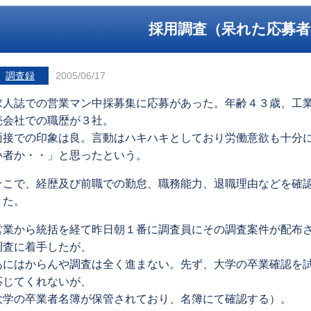
採用調査（呆れた応募者
調査録
2005/06/17
求人誌での営業マン中採募集に応募があった。年齢４３歳、工
売会社での職歴が３社。
面接での印象は良。言動はハキハキとしており労働意欲も十分
い者か・・」と思ったという。
そこで、経歴及び前職での勤怠、職務能力、退職理由などを確
きた。
営業から統括を経て昨日朝１番に調査員にその調査案件が配布
調査に着手したが、
あにはからんや調査は全く進まない。先ず、大学の卒業確認を
応じてくれないが、
大学の卒業者名簿が保管されており、名簿にて確認する）。