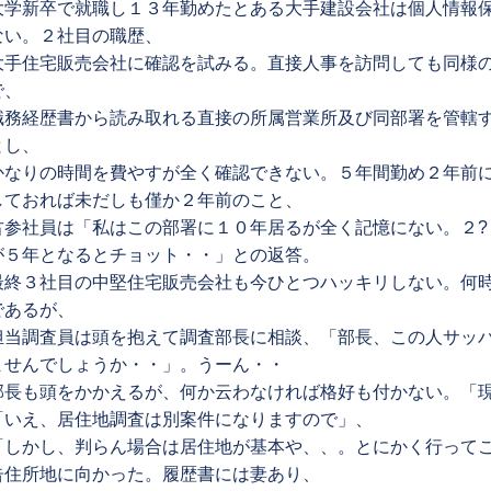
大学新卒で就職し１３年勤めたとある大手建設会社は個人情報
ない。２社目の職歴、
大手住宅販売会社に確認を試みる。直接人事を訪問しても同様
で、
職務経歴書から読み取れる直接の所属営業所及び同部署を管轄
とし、
かなりの時間を費やすが全く確認できない。５年間勤め２年前
しておれば未だしも僅か２年前のこと、
古参社員は「私はこの部署に１０年居るが全く記憶にない。２?
が５年となるとチョット・・」との返答。
最終３社目の中堅住宅販売会社も今ひとつハッキリしない。何
であるが、
担当調査員は頭を抱えて調査部長に相談、「部長、この人サッ
ませんでしょうか・・」。うーん・・
部長も頭をかかえるが、何か云わなければ格好も付かない。「
「いえ、居住地調査は別案件になりますので」、
「しかし、判らん場合は居住地が基本や、、。とにかく行って
告住所地に向かった。履歴書には妻あり、