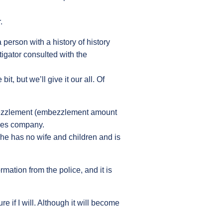
.
 a person with a history of history
tigator consulted with the
bit, but we’ll give it our all. Of
mbezzlement (embezzlement amount
ales company.
he has no wife and children and is
mation from the police, and it is
e if I will. Although it will become