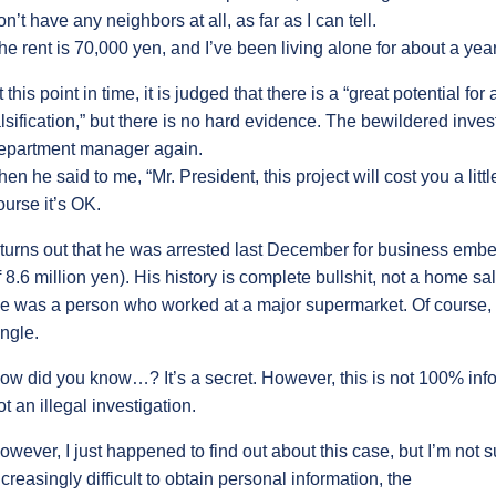
on’t have any neighbors at all, as far as I can tell.
he rent is 70,000 yen, and I’ve been living alone for about a year
t this point in time, it is judged that there is a “great potential for
alsification,” but there is no hard evidence. The bewildered inves
epartment manager again.
hen he said to me, “Mr. President, this project will cost you a little 
ourse it’s OK.
t turns out that he was arrested last December for business e
f 8.6 million yen). His history is complete bullshit, not a home s
e was a person who worked at a major supermarket. Of course, 
ingle.
ow did you know…? It’s a secret. However, this is not 100% infor
ot an illegal investigation.
owever, I just happened to find out about this case, but I’m not sur
ncreasingly difficult to obtain personal information, the