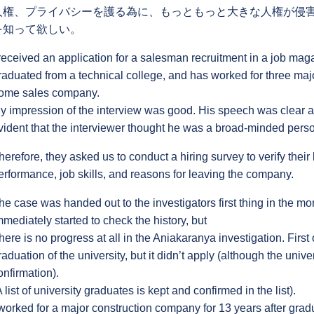
人権、プライバシーを護る為に、もっともっと大きな人権が侵
を知って欲しい。
 received an application for a salesman recruitment in a job maga
raduated from a technical college, and has worked for three ma
ome sales company.
y impression of the interview was good. His speech was clear an
vident that the interviewer thought he was a broad-minded pers
herefore, they asked us to conduct a hiring survey to verify thei
erformance, job skills, and reasons for leaving the company.
he case was handed out to the investigators first thing in the mo
mmediately started to check the history, but
here is no progress at all in the Aniakaranya investigation. First of
raduation of the university, but it didn’t apply (although the unive
onfirmation).
A list of university graduates is kept and confirmed in the list).
 worked for a major construction company for 13 years after gradu