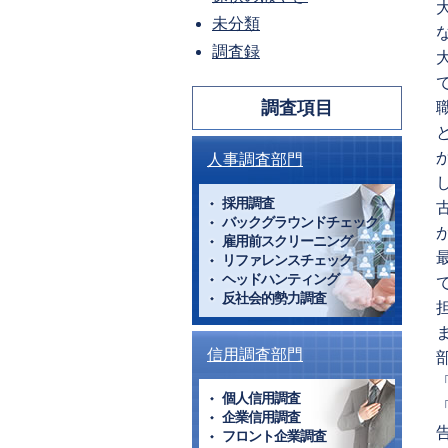
未分類
調査録
調査項目
人事調査部門
採用調査
バックグラウンドチェック
雇用前スクリーニング
リファレンスチェック
ヘッドハンティング
反社会的勢力調査
信用調査部門
個人信用調査
企業信用調査
フロント企業調査