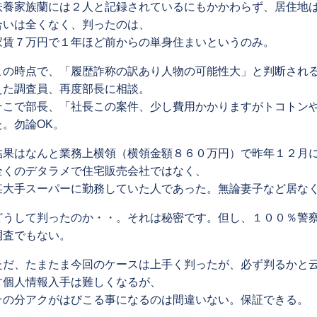
扶養家族蘭には２人と記録されているにもかかわらず、居住地
合いは全くなく、判ったのは、
家賃７万円で１年ほど前からの単身住まいというのみ。
この時点で、「履歴詐称の訳あり人物の可能性大」と判断され
えた調査員、再度部長に相談。
そこで部長、「社長この案件、少し費用かかりますがトコトン
た。勿論OK。
結果はなんと業務上横領（横領金額８６０万円）で昨年１２月
全くのデタラメで住宅販売会社ではなく、
某大手スーパーに勤務していた人であった。無論妻子など居な
どうして判ったのか・・。それは秘密です。但し、１００％警
調査でもない。
ただ、たまたま今回のケースは上手く判ったが、必ず判るかと
す個人情報入手は難しくなるが、
その分アクがはびこる事になるのは間違いない。保証できる。