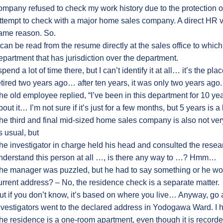
ompany refused to check my work history due to the protection o
ttempt to check with a major home sales company. A direct HR vi
ame reason. So.
t can be read from the resume directly at the sales office to whi
epartment that has jurisdiction over the department.
 spend a lot of time there, but I can’t identify it at all… it’s the p
etired two years ago… after ten years, it was only two years ago.
he old employee replied, “I’ve been in this department for 10 y
bout it… I’m not sure if it’s just for a few months, but 5 years is a 
he third and final mid-sized home sales company is also not very 
s usual, but
he investigator in charge held his head and consulted the resear
nderstand this person at all …, is there any way to …? Hmm…
he manager was puzzled, but he had to say something or he woul
urrent address? – No, the residence check is a separate matter.
ut if you don’t know, it’s based on where you live… Anyway, go a
nvestigators went to the declared address in Yodogawa Ward. I 
he residence is a one-room apartment, even though it is record