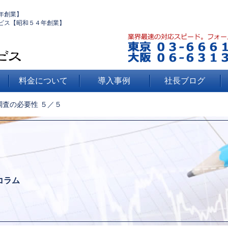
年創業】
ビス【昭和５４年創業】
料金について
導入事例
社長ブログ
調査の必要性 ５／５
コラム