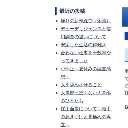
最近の投稿
帰りの新幹線で（余談）
デューデリジェンスと信
用調査の違いについて
安定した生活の得難さ
合わない仕事を十数年や
ってきました
小休止～夏休みの読書感
想～
人を辞めさせること
人事部っぽくない人事部
のひとたち
P
採用面接について～相手
の惹きつけと見極めの両
p
立～