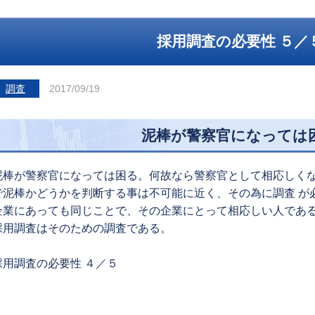
採用調査の必要性 ５／
調査
2017/09/19
泥棒が警察官になっては
泥棒が警察官になっては困る。何故なら警察官として相応しく
で泥棒かどうかを判断する事は不可能に近く、その為に調査 が
企業にあっても同じことで、その企業にとって相応しい人である
採用調査はそのための調査である。
revious
採用調査の必要性 ４／５
ost: