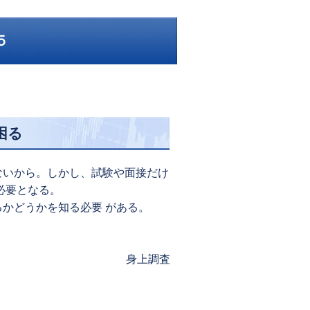
５
困る
ないから。しかし、試験や面接だけ
必要となる。
かどうかを知る必要 がある。
Next
身上調査
post: