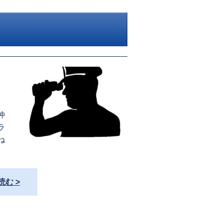
仲
ラ
ね
読む