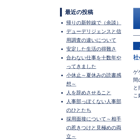
最近の投稿
帰りの新幹線で（余談）
デューデリジェンスと信
用調査の違いについて
安定した生活の得難さ
社
合わない仕事を十数年や
ってきました
ゲ
小休止～夏休みの読書感
間
想～
と
人を辞めさせること
こ
人事部っぽくない人事部
のひとたち
採用面接について～相手
の惹きつけと見極めの両
立～