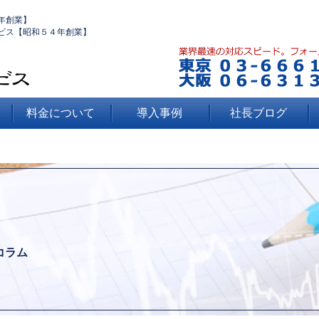
年創業】
ビス【昭和５４年創業】
料金について
導入事例
社長ブログ
コラム