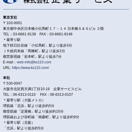
東京支社
〒103-0001
東京都中央区日本橋小伝馬町１７－１４ 日本橋Ｓ＆Ｓビル ２階
TEL：03-6661-9138 FAX：03-6661-9148
＊最寄り駅
地下鉄日比谷線「小伝馬町」駅より徒歩3分
ＪＲ総武本線「馬喰町」駅より徒歩2分
都営新宿線「岩本町」駅より徒歩7分
E-mail：
web-info@ks110.com
URL:
https://www.ks110.com/
本社
〒530-0047
大阪市北区西天満1丁目10-16 企業サービスビル
TEL：06-6313-0110 FAX：06-6313-0107
＊最寄り駅（大阪メトロ）
堺筋線「北浜」駅より徒歩約5分
御堂筋線「淀屋橋」駅より徒歩約10分
堺筋線および谷町線「南森町」駅より徒歩約9分
＊最寄り駅（京阪）
「北浜」駅より徒歩約5分