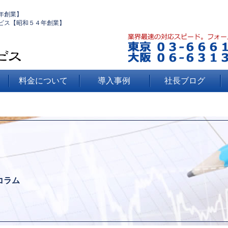
年創業】
ビス【昭和５４年創業】
料金について
導入事例
社長ブログ
コラム