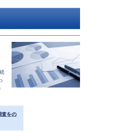
続
っ
」
調査をの