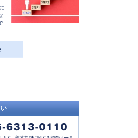
に
な
で
さい
ります。部落差別に関する調査は一切