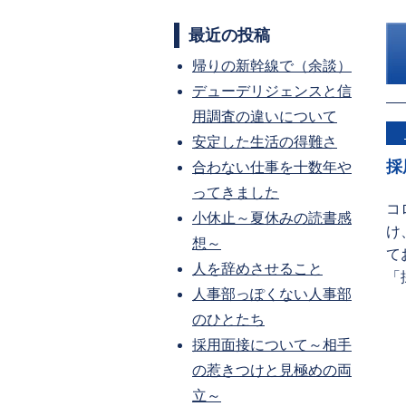
最近の投稿
帰りの新幹線で（余談）
デューデリジェンスと信
用調査の違いについて
安定した生活の得難さ
採
合わない仕事を十数年や
ってきました
コ
小休止～夏休みの読書感
け
想～
て
人を辞めさせること
「
人事部っぽくない人事部
のひとたち
採用面接について～相手
の惹きつけと見極めの両
立～