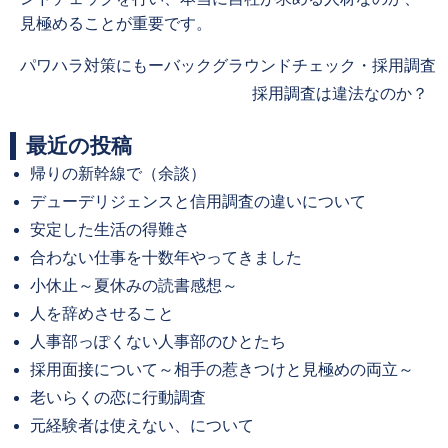
見極めることが重要です。
Previous
パワハラ対策にもーバックグラウンドチェック・採用調査
post:
Next
採用調査は違法なのか？
post:
最近の投稿
帰りの新幹線で（余談）
デューデリジェンスと信用調査の違いについて
安定した生活の得難さ
合わない仕事を十数年やってきました
小休止～夏休みの読書感想～
人を辞めさせること
人事部っぽくない人事部のひとたち
採用面接について～相手の惹きつけと見極めの両立～
老いらくの恋に行動調査
元経験者は使えない、について