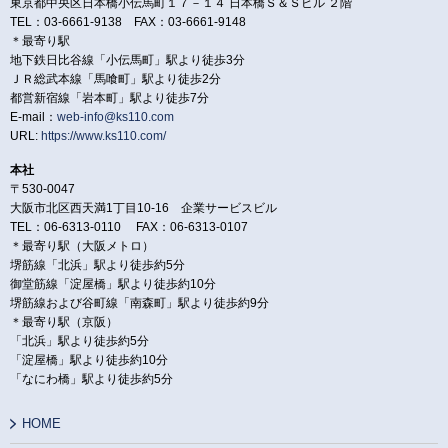
東京都中央区日本橋小伝馬町１７－１４ 日本橋Ｓ＆Ｓビル ２階
TEL：03-6661-9138 FAX：03-6661-9148
＊最寄り駅
地下鉄日比谷線「小伝馬町」駅より徒歩3分
ＪＲ総武本線「馬喰町」駅より徒歩2分
都営新宿線「岩本町」駅より徒歩7分
E-mail：
web-info@ks110.com
URL:
https://www.ks110.com/
本社
〒530-0047
大阪市北区西天満1丁目10-16 企業サービスビル
TEL：06-6313-0110 FAX：06-6313-0107
＊最寄り駅（大阪メトロ）
堺筋線「北浜」駅より徒歩約5分
御堂筋線「淀屋橋」駅より徒歩約10分
堺筋線および谷町線「南森町」駅より徒歩約9分
＊最寄り駅（京阪）
「北浜」駅より徒歩約5分
「淀屋橋」駅より徒歩約10分
「なにわ橋」駅より徒歩約5分
HOME