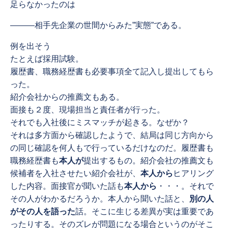
足らなかったのは
―――相手先企業の世間からみた”実態”である。
例を出そう
たとえば採用試験。
履歴書、職務経歴書も必要事項全て記入し提出してもら
った。
紹介会社からの推薦文もある。
面接も２度、現場担当と責任者が行った。
それでも入社後にミスマッチが起きる。なぜか？
それは多方面から確認したようで、結局は同じ方向から
の同じ確認を何人もで行っているだけなのだ。履歴書も
職務経歴書も
本人が
提出するもの。紹介会社の推薦文も
候補者を入社させたい紹介会社が、
本人から
ヒアリング
した内容。面接官が聞いた話も
本人から
・・・。それで
その人がわかるだろうか。本人から聞いた話と、
別の人
がその人を語った
話。そこに生じる差異が実は重要であ
ったりする。そのズレが問題になる場合というのがそこ