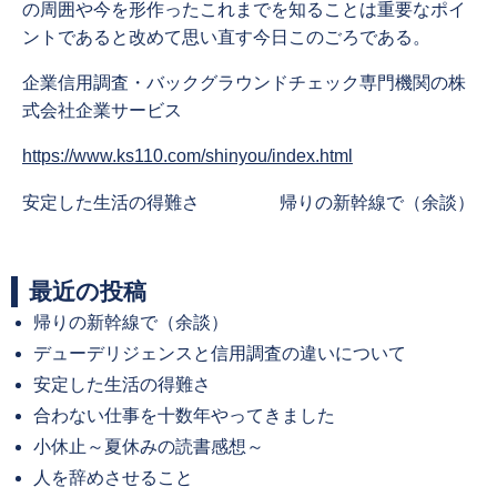
の周囲や今を形作ったこれまでを知ることは重要なポイ
ントであると改めて思い直す今日このごろである。
企業信用調査・バックグラウンドチェック専門機関の株
式会社企業サービス
https://www.ks110.com/shinyou/index.html
Previous
Next
安定した生活の得難さ
帰りの新幹線で（余談）
post:
post:
最近の投稿
帰りの新幹線で（余談）
デューデリジェンスと信用調査の違いについて
安定した生活の得難さ
合わない仕事を十数年やってきました
小休止～夏休みの読書感想～
人を辞めさせること