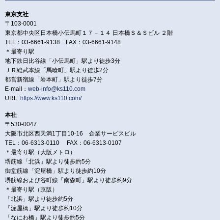
東京支社
〒103-0001
東京都中央区日本橋小伝馬町１７－１４ 日本橋Ｓ＆Ｓビル ２階
TEL：03-6661-9138 FAX：03-6661-9148
＊最寄り駅
地下鉄日比谷線「小伝馬町」駅より徒歩3分
ＪＲ総武本線「馬喰町」駅より徒歩2分
都営新宿線「岩本町」駅より徒歩7分
E-mail：
web-info@ks110.com
URL:
https://www.ks110.com/
本社
〒530-0047
大阪市北区西天満1丁目10-16 企業サービスビル
TEL：06-6313-0110 FAX：06-6313-0107
＊最寄り駅（大阪メトロ）
堺筋線「北浜」駅より徒歩約5分
御堂筋線「淀屋橋」駅より徒歩約10分
堺筋線および谷町線「南森町」駅より徒歩約9分
＊最寄り駅（京阪）
「北浜」駅より徒歩約5分
「淀屋橋」駅より徒歩約10分
「なにわ橋」駅より徒歩約5分