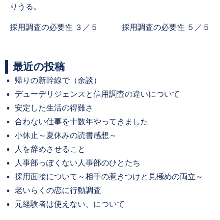
りうる。
Previous
Next
採用調査の必要性 ３／５
採用調査の必要性 ５／５
post:
post:
最近の投稿
帰りの新幹線で（余談）
デューデリジェンスと信用調査の違いについて
安定した生活の得難さ
合わない仕事を十数年やってきました
小休止～夏休みの読書感想～
人を辞めさせること
人事部っぽくない人事部のひとたち
採用面接について～相手の惹きつけと見極めの両立～
老いらくの恋に行動調査
元経験者は使えない、について