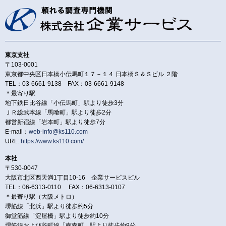
東京支社
〒103-0001
東京都中央区日本橋小伝馬町１７－１４ 日本橋Ｓ＆Ｓビル ２階
TEL：03-6661-9138 FAX：03-6661-9148
＊最寄り駅
地下鉄日比谷線「小伝馬町」駅より徒歩3分
ＪＲ総武本線「馬喰町」駅より徒歩2分
都営新宿線「岩本町」駅より徒歩7分
E-mail：
web-info@ks110.com
URL:
https://www.ks110.com/
本社
〒530-0047
大阪市北区西天満1丁目10-16 企業サービスビル
TEL：06-6313-0110 FAX：06-6313-0107
＊最寄り駅（大阪メトロ）
堺筋線「北浜」駅より徒歩約5分
御堂筋線「淀屋橋」駅より徒歩約10分
堺筋線および谷町線「南森町」駅より徒歩約9分