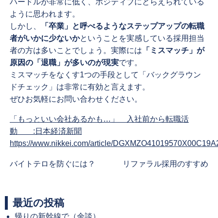
ハードルが非常に低く、ポジティブにとらえられている
ように思われます。
しかし、
「卒業」と呼べるようなステップアップの転職
者がいかに少ないか
ということを実感している採用担当
者の方は多いことでしょう。実際には
「ミスマッチ」が
原因の「退職」が多いのが現実
です。
ミスマッチをなくす1つの手段として「バックグラウン
ドチェック」は非常に有効と言えます。
ぜひお気軽にお問い合わせください。
「もっといい会社あるかも…」 入社前から転職活
動 :日本経済新聞
https://www.nikkei.com/article/DGXMZO41019570X00C19A
Previous
Next
バイトテロを防ぐには？
リファラル採用のすすめ
post:
post:
最近の投稿
帰りの新幹線で（余談）