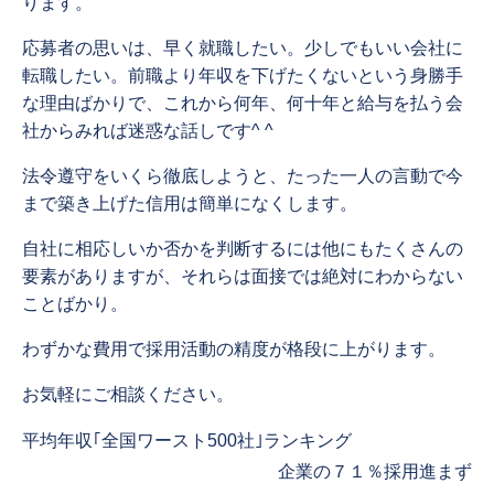
ります。
応募者の思いは、早く就職したい。少しでもいい会社に
転職したい。前職より年収を下げたくないという身勝手
な理由ばかりで、これから何年、何十年と給与を払う会
社からみれば迷惑な話しです^ ^
法令遵守をいくら徹底しようと、たった一人の言動で今
まで築き上げた信用は簡単になくします。
自社に相応しいか否かを判断するには他にもたくさんの
要素がありますが、それらは面接では絶対にわからない
ことばかり。
わずかな費用で採用活動の精度が格段に上がります。
お気軽にご相談ください。
Previous
平均年収｢全国ワースト500社｣ランキング
post:
Next
企業の７１％採用進まず