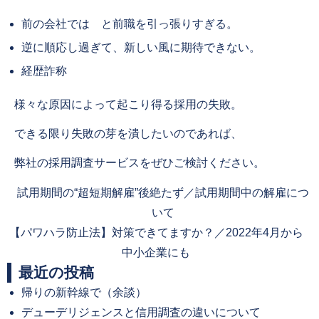
前の会社では と前職を引っ張りすぎる。
逆に順応し過ぎて、新しい風に期待できない。
経歴詐称
様々な原因によって起こり得る採用の失敗。
できる限り失敗の芽を潰したいのであれば、
弊社の採用調査サービスをぜひご検討ください。
Previous
試用期間の“超短期解雇”後絶たず／試用期間中の解雇につ
post:
いて
Next
【パワハラ防止法】対策できてますか？／2022年4月から
post:
中小企業にも
最近の投稿
帰りの新幹線で（余談）
デューデリジェンスと信用調査の違いについて