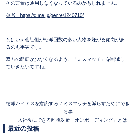
その言葉は通用しなくなっているのかもしれません。
参考：https://dime.jp/genre/1240710/
とはいえ会社側が転職回数の多い人物を嫌がる傾向があ
るのも事実です。
双方の齟齬が少なくなるよう、「ミスマッチ」を削減し
ていきたいですね。
Previous
情報バイアスを意識する／ミスマッチを減らすためにでき
post:
る事
Next
入社後にできる離職対策「オンボーディング」とは
最近の投稿
post: