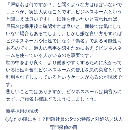
「戸籍名は何ですか？」と聞くような方はほぼいないで
しょうが、実は大切なことです。ビジネスネームという
と聞こえは良いですし、旧姓を使いたいと言われれば、
戸籍名は採用後に確認すれば良いと、面接では気にして
いない場合もあるでしょう。しかし嫌な言い方をすれば
ビジネスネームや旧姓ではなく「偽名」である可能性も
あるのです。過去の悪事を隠すためにあえてビジネスネ
ームを使っている人がいるのも事実です。
世の中をより良く、より働きやすくするために広がって
いる旧姓を含むビジネスネームの使用を悪の巣窟として
利用されてしまっているというケースがあるのが現状で
す。
悲しいことではありますが、ビジネスネームは鵜呑みに
せず、戸籍名も確認するようにしましょう。
Previous
新卒採用の現状
Next
post:
あなたの隣にも！？問題社員の5つの特徴と対処法／法人
post:
専門探偵の目