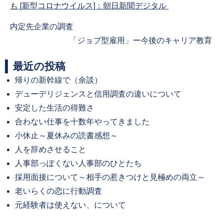
も [新型コロナウイルス]：朝日新聞デジタル
Previous
内定先企業の調査
post:
Next
「ジョブ型雇用」ー今後のキャリア教育
post:
最近の投稿
帰りの新幹線で（余談）
デューデリジェンスと信用調査の違いについて
安定した生活の得難さ
合わない仕事を十数年やってきました
小休止～夏休みの読書感想～
人を辞めさせること
人事部っぽくない人事部のひとたち
採用面接について～相手の惹きつけと見極めの両立～
老いらくの恋に行動調査
元経験者は使えない、について