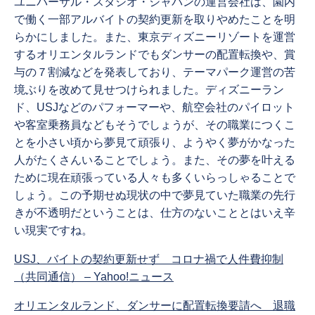
ユニバーサル・スタジオ・ジャパンの運営会社は、園内
で働く一部アルバイトの契約更新を取りやめたことを明
らかにしました。また、東京ディズニーリゾートを運営
するオリエンタルランドでもダンサーの配置転換や、賞
与の７割減などを発表しており、テーマパーク運営の苦
境ぶりを改めて見せつけられました。ディズニーラン
ド、USJなどのパフォーマーや、航空会社のパイロット
や客室乗務員などもそうでしょうが、その職業につくこ
とを小さい頃から夢見て頑張り、ようやく夢がかなった
人がたくさんいることでしょう。また、その夢を叶える
ために現在頑張っている人々も多くいらっしゃることで
しょう。この予期せぬ現状の中で夢見ていた職業の先行
きが不透明だということは、仕方のないこととはいえ辛
い現実ですね。
USJ、バイトの契約更新せず コロナ禍で人件費抑制
（共同通信） – Yahoo!ニュース
オリエンタルランド、ダンサーに配置転換要請へ 退職