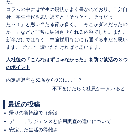
た。
コラムの中には学生の現状がよく書かれており、自分自
身、学生時代を思い返すと「そうそう、そうだっ
た‥！」と思い当たる節が多く、「そこがダメだったの
か‥」などと非常に納得させられる内容でした。また、
新卒だけではなく、中途採用などにも通ずる事だと思い
ます。ぜひご一読いただければと思います。
入社後の「こんなはずじゃなかった」を防ぐ就活の３つ
のポイント
Previous
内定辞退率を52％から9％に…！？
post:
Next
不正をはたらく社員が一人いると…
post:
最近の投稿
帰りの新幹線で（余談）
デューデリジェンスと信用調査の違いについて
安定した生活の得難さ