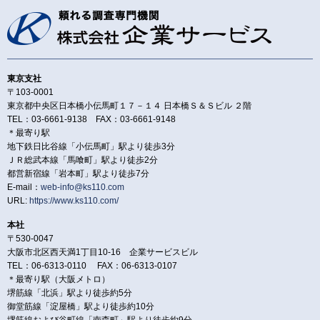
東京支社
〒103-0001
東京都中央区日本橋小伝馬町１７－１４ 日本橋Ｓ＆Ｓビル ２階
TEL：03-6661-9138 FAX：03-6661-9148
＊最寄り駅
地下鉄日比谷線「小伝馬町」駅より徒歩3分
ＪＲ総武本線「馬喰町」駅より徒歩2分
都営新宿線「岩本町」駅より徒歩7分
E-mail：
web-info@ks110.com
URL:
https://www.ks110.com/
本社
〒530-0047
大阪市北区西天満1丁目10-16 企業サービスビル
TEL：06-6313-0110 FAX：06-6313-0107
＊最寄り駅（大阪メトロ）
堺筋線「北浜」駅より徒歩約5分
御堂筋線「淀屋橋」駅より徒歩約10分
堺筋線および谷町線「南森町」駅より徒歩約9分