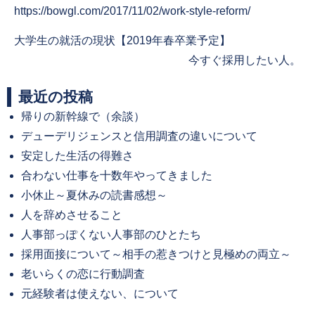
https://bowgl.com/2017/11/02/work-style-reform/
Previous
大学生の就活の現状【2019年春卒業予定】
post:
Next
今すぐ採用したい人。
post:
最近の投稿
帰りの新幹線で（余談）
デューデリジェンスと信用調査の違いについて
安定した生活の得難さ
合わない仕事を十数年やってきました
小休止～夏休みの読書感想～
人を辞めさせること
人事部っぽくない人事部のひとたち
採用面接について～相手の惹きつけと見極めの両立～
老いらくの恋に行動調査
元経験者は使えない、について