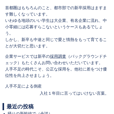
首都圏はもちろんのこと、都市部での新卒採用はますま
す難しくなっています。
いわゆる地頭のいい学生は大企業、有名企業に流れ、中
小零細には応募すらこないというケースもあるでしょ
う。
しかし、新卒も中途と同じで愛と情熱をもって育てるこ
とが大切だと思います。
企業サービスでは新卒の
採用調査
（バックグラウンドチ
ェック）もたくさんお問い合わせいただいています。
人手不足の時代こそ、公正な採用を。他社に差をつけ優
位性を向上させましょう。
Previous
人手不足による倒産
post:
Next
入社１年目に言ってはいけない言葉。
post:
最近の投稿
帰りの新幹線で（余談）