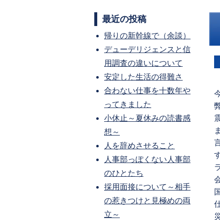
最近の投稿
帰りの新幹線で（余談）
デューデリジェンスと信
用調査の違いについて
安定した生活の得難さ
合わない仕事を十数年や
ってきました
小休止～夏休みの読書感
想～
人を辞めさせること
人事部っぽくない人事部
のひとたち
採用面接について～相手
の惹きつけと見極めの両
立～