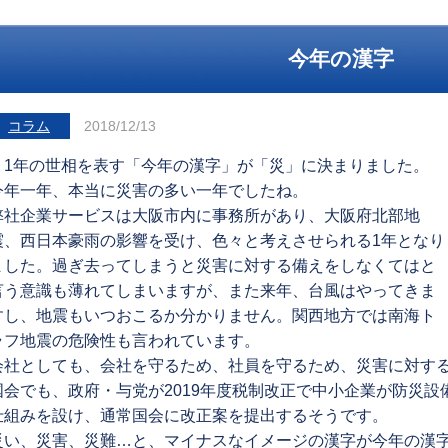
今年の漢字
コラム
2018/12/13
1年の世相を表す「今年の漢字」が「災」に決まりました。
今年一年、本当に災害の多い一年でしたね。
弊社企業サービスは大阪市内に事務所があり、大阪府北部地
震、西日本豪雨の影響を受け、色々と考えさせられる1年となり
ました。過ぎ去ってしまうと災害に対する備えをしなくてはと
言う意識も薄れてしまいますが、また来年、台風はやってきま
すし、地震もいつおこるか分かりません。関西地方では南海ト
ラフ地震の危険性も言われています。
会社としても、会社を守るため、社員を守るため、災害に対す
国会でも、政府・与党が2019年度税制改正で中小企業が防災
仕組みを設け、通常国会に改正案を提出するそうです。
災い、災害、災難…と、マイナスなイメージの漢字が今年の漢