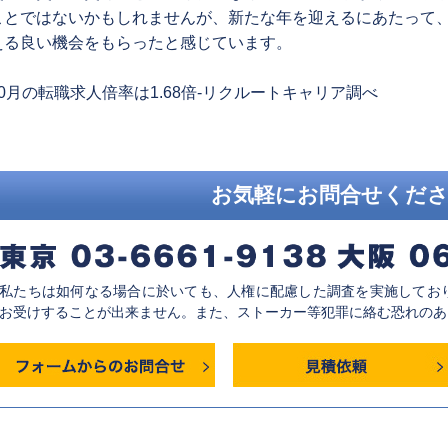
ことではないかもしれませんが、新たな年を迎えるにあたって
える良い機会をもらったと感じています。
revious
10月の転職求人倍率は1.68倍-リクルートキャリア調べ
ost:
お気軽にお問合せくだ
私たちは如何なる場合に於いても、人権に配慮した調査を実施してお
お受けすることが出来ません。また、ストーカー等犯罪に絡む恐れのあ