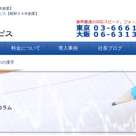
年創業】
ビス【昭和５４年創業】
料金について
導入事例
社長ブログ
年の漢字
コラム