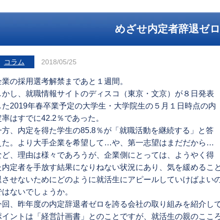
めざせ内定者辞退ゼ
コラム
2018/05/25
企業の採用選考解禁まであと１週間。
しかし、就職情報サイトのディスコ（東京・文京）が８日発表
した2019年春卒業予定の大学生・大学院生の５月１日時点の内
定率はすでに42.2％であった。
一方、内定を得た学生の85.8％が「就職活動を継続する」と答
えた。より大手企業を希望して…や、第一志望はまだだから…
など、理由は様々であろうが、企業側にとっては、ようやく得
た内定者を手放す結果になりねない状況にあり、気を緩めるこ
退させないためにどのように就活生にアピールしていけばよい
ではないでしょうか。
今回、昨年度の内定辞退者ゼロを誇る会社の取り組みを紹介し
ポイントは「経営計画書」とのことですが、就活生の親のここ