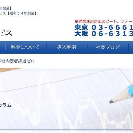
年創業】
ビス【昭和５４年創業】
料金について
導入事例
社長ブログ
ざせ内定者辞退ゼロ
コラム