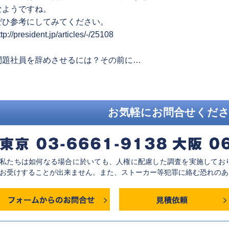
なようですね。
ぜひ参考にしてみてください。
ttp://president.jp/articles/-/25108
revious
問題社員を辞めさせるには？その前に…
ost:
お気軽にお問合せくだ
私たちは如何なる場合に於いても、人権に配慮した調査を実施してお
お受けすることが出来ません。また、ストーカー等犯罪に絡む恐れのあ