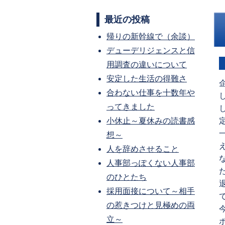
最近の投稿
帰りの新幹線で（余談）
デューデリジェンスと信
用調査の違いについて
安定した生活の得難さ
合わない仕事を十数年や
ってきました
小休止～夏休みの読書感
想～
人を辞めさせること
人事部っぽくない人事部
のひとたち
採用面接について～相手
の惹きつけと見極めの両
立～