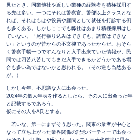
見たとき、同業他社や近しい業種の経験者を積極採用す
る先は多い。一つにそれは警察官。警部以上クラスとな
れば、それはもはや役員や顧問として就任を打診する例
も多くある。しかしここでも弊社はあまり積極採用はし
ていない。「尾行張り込みはできても、調査はできな
い」というのが昔からの不文律であったからだ。おそら
く警察手帳一つですんなりと入手出来ていた情報が、民
間では四苦八苦してもまだ入手できるかどうかである場
合も多い為ではないかと思われる。（その逆も当然ある
が。）
しかし今年、不思議な人に出会った。
2024年の個人年表を作るとしたら、その人に出会った年
と記載するであろう。
仮にその人をA氏とする。
若いな、第一にまずそう思った。関東の業者が中心と
なって立ち上がった業界関係の記念パーティーで出会っ
たその人（以降、A氏）は、いっても三十代前半に思わ