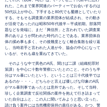
れた。これまで業界関連のパーティーでお会いするのは
50代以上が中心。下手すると80代でも矍鑠としていたり
する。そもそも調査業の業界団体が結成され、その動き
が活発であったのは昭和50年代後半～平成初期。部落問
題などを発端に、まだ「興信所」と言われていた調査業
界のありようが問われた時代のことである。業界団体自
体の揉め事も多く、その後幾度となく離合集散を繰り返
し、当時若手と言われた人達が今、協会の中心になって
いるが、それも歳を重ねてきていた。
そのような中で異色のA氏、聞けば二課（組織犯罪対
策課）を中心に十数年警察にいたとのこと。そのうち半
分はマル暴にいたという。ということは三十代後半では
あるのか・・・。どちらかと言えば優しげな印象のA氏
がマル暴刑事であったとは意外であった。そして当時、
珍しく企業調査で反社関係の案件を抱えて行き詰まって
いた自分はふと、この人に聞いてみようと思い立った。
請け負う案件には当然機密保持の責任がある。かつ、警