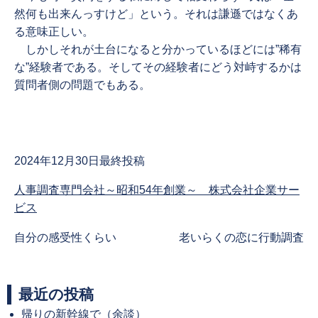
然何も出来んっすけど」という。それは謙遜ではなくあ
る意味正しい。
しかしそれが土台になると分かっているほどには”稀有
な”経験者である。そしてその経験者にどう対峙するかは
質問者側の問題でもある。
2024年12月30日最終投稿
人事調査専門会社～昭和54年創業～ 株式会社企業サー
ビス
Previous
Next
自分の感受性くらい
老いらくの恋に行動調査
post:
post:
最近の投稿
帰りの新幹線で（余談）